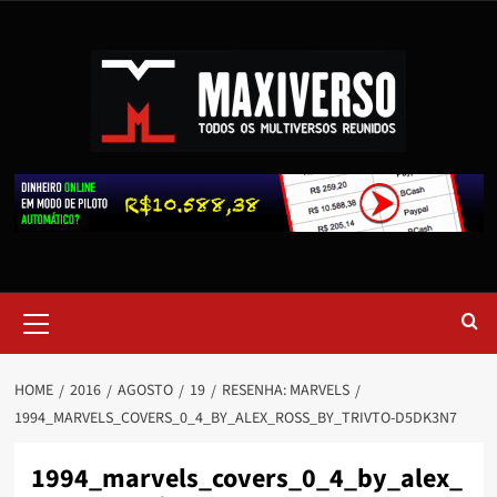
HOME
2016
AGOSTO
19
RESENHA: MARVELS
1994_MARVELS_COVERS_0_4_BY_ALEX_ROSS_BY_TRIVTO-D5DK3N7
1994_marvels_covers_0_4_by_alex_