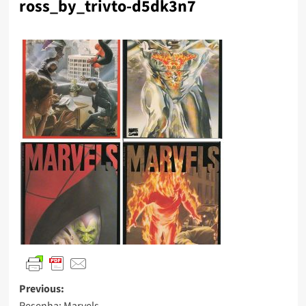
ross_by_trivto-d5dk3n7
Previous:
Resenha: Marvels