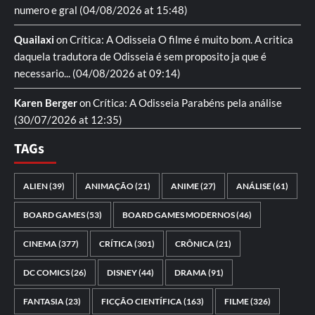
numero e gral
(04/08/2026 at 15:48)
Quailaxi
on
Crítica: A Odisseia
O filme é muito bom. A critica
daquela tradutora de Odisseia é sem proposito ja que é
necessario...
(04/08/2026 at 09:14)
Karen Berger
on
Crítica: A Odisseia
Parabéns pela análise
(30/07/2026 at 12:35)
TAGs
ALIEN
(39)
ANIMAÇÃO
(21)
ANIME
(27)
ANÁLISE
(61)
BOARD GAMES
(53)
BOARD GAMES MODERNOS
(46)
CINEMA
(377)
CRÍTICA
(301)
CRÔNICA
(21)
DC COMICS
(26)
DISNEY
(44)
DRAMA
(91)
FANTASIA
(23)
FICÇÃO CIENTÍFICA
(163)
FILME
(326)