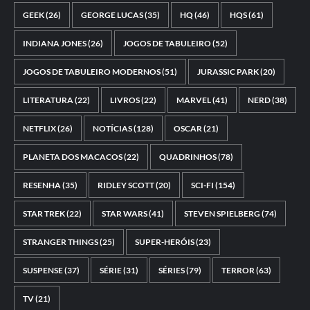
GEEK
(26)
GEORGE LUCAS
(35)
HQ
(46)
HQS
(61)
INDIANA JONES
(26)
JOGOS DE TABULEIRO
(52)
JOGOS DE TABULEIRO MODERNOS
(51)
JURASSIC PARK
(20)
LITERATURA
(22)
LIVROS
(22)
MARVEL
(41)
NERD
(38)
NETFLIX
(26)
NOTÍCIAS
(128)
OSCAR
(21)
PLANETA DOS MACACOS
(22)
QUADRINHOS
(78)
RESENHA
(35)
RIDLEY SCOTT
(20)
SCI-FI
(154)
STAR TREK
(22)
STAR WARS
(41)
STEVEN SPIELBERG
(74)
STRANGER THINGS
(25)
SUPER-HERÓIS
(23)
SUSPENSE
(37)
SÉRIE
(31)
SÉRIES
(79)
TERROR
(63)
TV
(21)