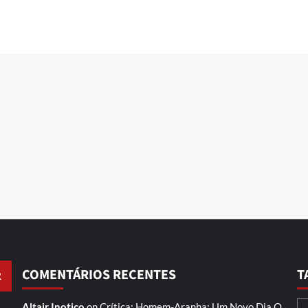
COMENTÁRIOS RECENTES
T
Altair Inotico
on
Crítica: Homem-Aranha: Um Novo Dia
O