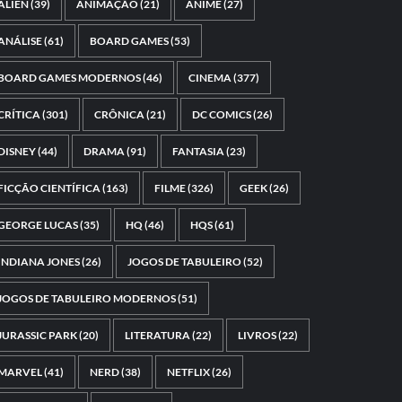
ALIEN
(39)
ANIMAÇÃO
(21)
ANIME
(27)
ANÁLISE
(61)
BOARD GAMES
(53)
BOARD GAMES MODERNOS
(46)
CINEMA
(377)
CRÍTICA
(301)
CRÔNICA
(21)
DC COMICS
(26)
DISNEY
(44)
DRAMA
(91)
FANTASIA
(23)
FICÇÃO CIENTÍFICA
(163)
FILME
(326)
GEEK
(26)
GEORGE LUCAS
(35)
HQ
(46)
HQS
(61)
INDIANA JONES
(26)
JOGOS DE TABULEIRO
(52)
JOGOS DE TABULEIRO MODERNOS
(51)
JURASSIC PARK
(20)
LITERATURA
(22)
LIVROS
(22)
MARVEL
(41)
NERD
(38)
NETFLIX
(26)