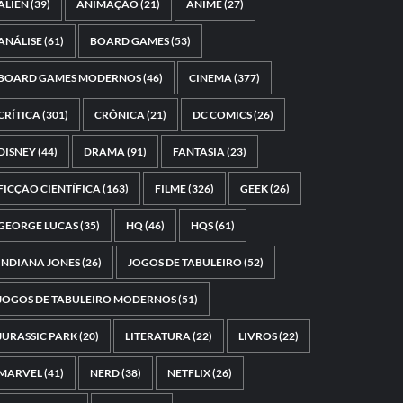
ALIEN
(39)
ANIMAÇÃO
(21)
ANIME
(27)
ANÁLISE
(61)
BOARD GAMES
(53)
BOARD GAMES MODERNOS
(46)
CINEMA
(377)
CRÍTICA
(301)
CRÔNICA
(21)
DC COMICS
(26)
DISNEY
(44)
DRAMA
(91)
FANTASIA
(23)
FICÇÃO CIENTÍFICA
(163)
FILME
(326)
GEEK
(26)
GEORGE LUCAS
(35)
HQ
(46)
HQS
(61)
INDIANA JONES
(26)
JOGOS DE TABULEIRO
(52)
JOGOS DE TABULEIRO MODERNOS
(51)
JURASSIC PARK
(20)
LITERATURA
(22)
LIVROS
(22)
MARVEL
(41)
NERD
(38)
NETFLIX
(26)