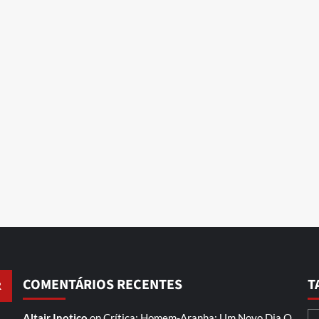
COMENTÁRIOS RECENTES
T
Altair Inotico
on
Crítica: Homem-Aranha: Um Novo Dia
O