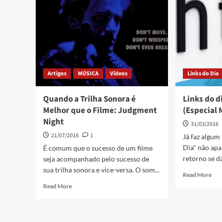
Artigos
MÚSICA
Vídeos
Links do Dia
Quando a Trilha Sonora é
Links do d
Melhor que o Filme: Judgment
(Especial 
Night
31/03/2016
21/07/2016
1
Já faz algum
Dia" não apa
É comum que o sucesso de um filme
retorno se dá 
seja acompanhado pelo sucesso de
sua trilha sonora e vice-versa. O som...
Read More
Read More