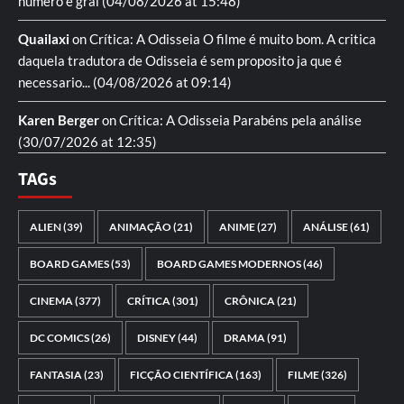
numero e gral
(04/08/2026 at 15:48)
Quailaxi
on
Crítica: A Odisseia
O filme é muito bom. A critica
daquela tradutora de Odisseia é sem proposito ja que é
necessario...
(04/08/2026 at 09:14)
Karen Berger
on
Crítica: A Odisseia
Parabéns pela análise
(30/07/2026 at 12:35)
TAGs
ALIEN
(39)
ANIMAÇÃO
(21)
ANIME
(27)
ANÁLISE
(61)
BOARD GAMES
(53)
BOARD GAMES MODERNOS
(46)
CINEMA
(377)
CRÍTICA
(301)
CRÔNICA
(21)
DC COMICS
(26)
DISNEY
(44)
DRAMA
(91)
FANTASIA
(23)
FICÇÃO CIENTÍFICA
(163)
FILME
(326)