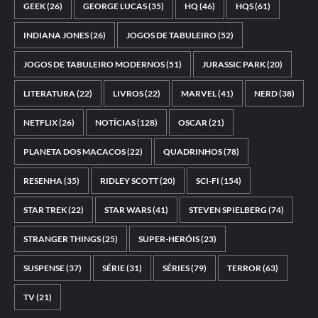
GEEK
(26)
GEORGE LUCAS
(35)
HQ
(46)
HQS
(61)
INDIANA JONES
(26)
JOGOS DE TABULEIRO
(52)
JOGOS DE TABULEIRO MODERNOS
(51)
JURASSIC PARK
(20)
LITERATURA
(22)
LIVROS
(22)
MARVEL
(41)
NERD
(38)
NETFLIX
(26)
NOTÍCIAS
(128)
OSCAR
(21)
PLANETA DOS MACACOS
(22)
QUADRINHOS
(78)
RESENHA
(35)
RIDLEY SCOTT
(20)
SCI-FI
(154)
STAR TREK
(22)
STAR WARS
(41)
STEVEN SPIELBERG
(74)
STRANGER THINGS
(25)
SUPER-HERÓIS
(23)
SUSPENSE
(37)
SÉRIE
(31)
SÉRIES
(79)
TERROR
(63)
TV
(21)