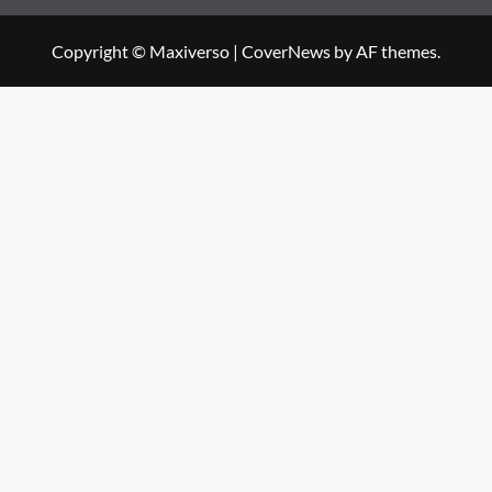
Copyright © Maxiverso
|
CoverNews
by AF themes.