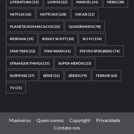
LITERATURA
(22)
LIVROS
(22)
MARVEL
(41)
NERD
(38)
NETFLIX
(26)
NOTÍCIAS
(128)
OSCAR
(21)
PLANETA DOS MACACOS
(22)
QUADRINHOS
(78)
RESENHA
(35)
RIDLEY SCOTT
(20)
SCI-FI
(154)
STAR TREK
(22)
STAR WARS
(41)
STEVEN SPIELBERG
(74)
STRANGER THINGS
(25)
SUPER-HERÓIS
(23)
SUSPENSE
(37)
SÉRIE
(31)
SÉRIES
(79)
TERROR
(63)
TV
(21)
Maxiverso
Quem somos
Copyright
Privacidade
Contate-nos