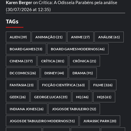
Karen Berger
on
Crítica: A Odisseia
Parabéns pela análise
(30/07/2026 at 12:35)
TAGs
ALIEN
(39)
ANIMAÇÃO
(21)
ANIME
(27)
ANÁLISE
(61)
BOARD GAMES
(53)
BOARD GAMES MODERNOS
(46)
CINEMA
(377)
CRÍTICA
(301)
CRÔNICA
(21)
DC COMICS
(26)
DISNEY
(44)
DRAMA
(91)
FANTASIA
(23)
FICÇÃO CIENTÍFICA
(163)
FILME
(326)
GEEK
(26)
GEORGE LUCAS
(35)
HQ
(46)
HQS
(61)
INDIANA JONES
(26)
JOGOS DE TABULEIRO
(52)
JOGOS DE TABULEIRO MODERNOS
(51)
JURASSIC PARK
(20)