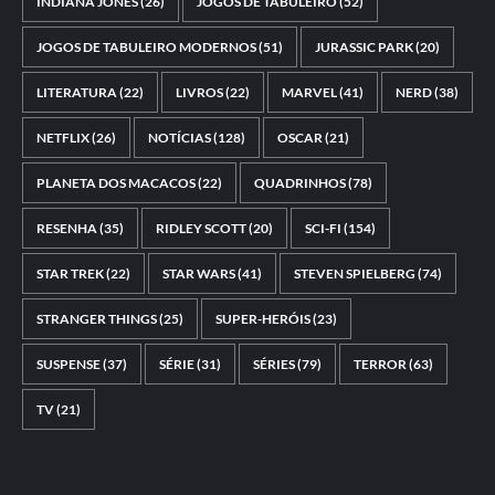
INDIANA JONES
(26)
JOGOS DE TABULEIRO
(52)
JOGOS DE TABULEIRO MODERNOS
(51)
JURASSIC PARK
(20)
LITERATURA
(22)
LIVROS
(22)
MARVEL
(41)
NERD
(38)
NETFLIX
(26)
NOTÍCIAS
(128)
OSCAR
(21)
PLANETA DOS MACACOS
(22)
QUADRINHOS
(78)
RESENHA
(35)
RIDLEY SCOTT
(20)
SCI-FI
(154)
STAR TREK
(22)
STAR WARS
(41)
STEVEN SPIELBERG
(74)
STRANGER THINGS
(25)
SUPER-HERÓIS
(23)
SUSPENSE
(37)
SÉRIE
(31)
SÉRIES
(79)
TERROR
(63)
TV
(21)