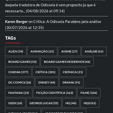
daquela tradutora de Odisseia é sem proposito ja que é
necessario...
(04/08/2026 at 09:14)
Karen Berger
on
Crítica: A Odisseia
Parabéns pela análise
(30/07/2026 at 12:35)
TAGs
ALIEN
(39)
ANIMAÇÃO
(21)
ANIME
(27)
ANÁLISE
(61)
BOARD GAMES
(53)
BOARD GAMES MODERNOS
(46)
CINEMA
(377)
CRÍTICA
(301)
CRÔNICA
(21)
DC COMICS
(26)
DISNEY
(44)
DRAMA
(91)
FANTASIA
(23)
FICÇÃO CIENTÍFICA
(163)
FILME
(326)
GEEK
(26)
GEORGE LUCAS
(35)
HQ
(46)
HQS
(61)