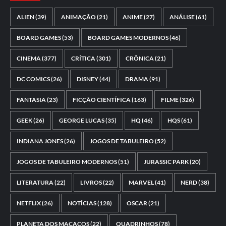
ALIEN
(39)
ANIMAÇÃO
(21)
ANIME
(27)
ANÁLISE
(61)
BOARD GAMES
(53)
BOARD GAMES MODERNOS
(46)
CINEMA
(377)
CRÍTICA
(301)
CRÔNICA
(21)
DC COMICS
(26)
DISNEY
(44)
DRAMA
(91)
FANTASIA
(23)
FICÇÃO CIENTÍFICA
(163)
FILME
(326)
GEEK
(26)
GEORGE LUCAS
(35)
HQ
(46)
HQS
(61)
INDIANA JONES
(26)
JOGOS DE TABULEIRO
(52)
JOGOS DE TABULEIRO MODERNOS
(51)
JURASSIC PARK
(20)
LITERATURA
(22)
LIVROS
(22)
MARVEL
(41)
NERD
(38)
NETFLIX
(26)
NOTÍCIAS
(128)
OSCAR
(21)
PLANETA DOS MACACOS
(22)
QUADRINHOS
(78)