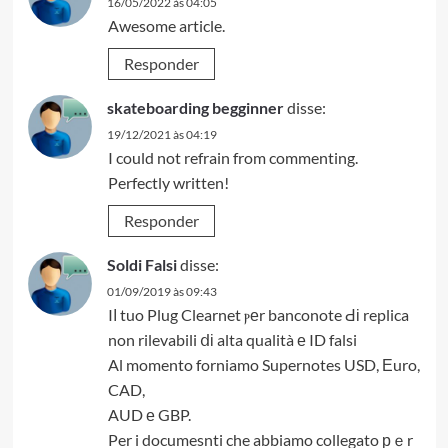
16/05/2022 às 04:05
Awesome article.
Responder
skateboarding begginner
disse:
19/12/2021 às 04:19
I could not refrain from commenting.
Perfectly written!
Responder
Soldi Falsi
disse:
01/09/2019 às 09:43
Iⅼ tuo Plug Clearnet ⲣеr banconote Ԁі replica
non rilevabili ⅾі alta qualità е ID falsi
Al momento forniamo Supernotes USD, Еuro,
CAD,
AUD е GBP.
Per i documesnti che abbiamo collegato рｅr