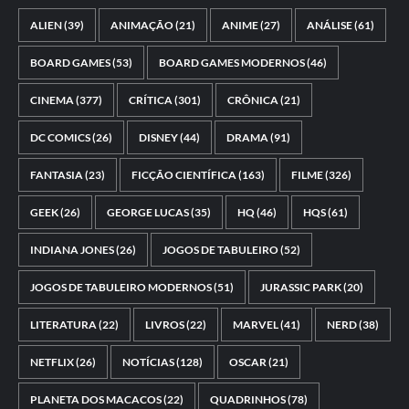
ALIEN
(39)
ANIMAÇÃO
(21)
ANIME
(27)
ANÁLISE
(61)
BOARD GAMES
(53)
BOARD GAMES MODERNOS
(46)
CINEMA
(377)
CRÍTICA
(301)
CRÔNICA
(21)
DC COMICS
(26)
DISNEY
(44)
DRAMA
(91)
FANTASIA
(23)
FICÇÃO CIENTÍFICA
(163)
FILME
(326)
GEEK
(26)
GEORGE LUCAS
(35)
HQ
(46)
HQS
(61)
INDIANA JONES
(26)
JOGOS DE TABULEIRO
(52)
JOGOS DE TABULEIRO MODERNOS
(51)
JURASSIC PARK
(20)
LITERATURA
(22)
LIVROS
(22)
MARVEL
(41)
NERD
(38)
NETFLIX
(26)
NOTÍCIAS
(128)
OSCAR
(21)
PLANETA DOS MACACOS
(22)
QUADRINHOS
(78)