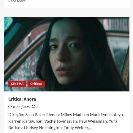
Read More
CINEMA
Críticas
Crítica: Anora
03/03/2025
5
Direção: Sean Baker Elenco: Mikey Madison Mark Eydelshteyn,
Karren Karagulian, Vache Tovmasyan, Paul Weissman, Yura
Borisov, Lindsey Normington, Emily Weider,...