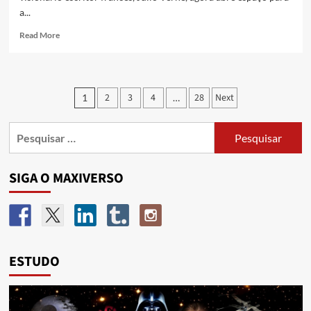
a...
Read More
2
3
4
28
Next
1
…
SIGA O MAXIVERSO
ESTUDO