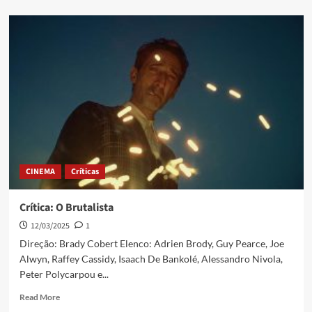
CINEMA
Críticas
Crítica: O Brutalista
12/03/2025
1
Direção: Brady Cobert Elenco: Adrien Brody, Guy Pearce, Joe
Alwyn, Raffey Cassidy, Isaach De Bankolé, Alessandro Nivola,
Peter Polycarpou e...
Read More