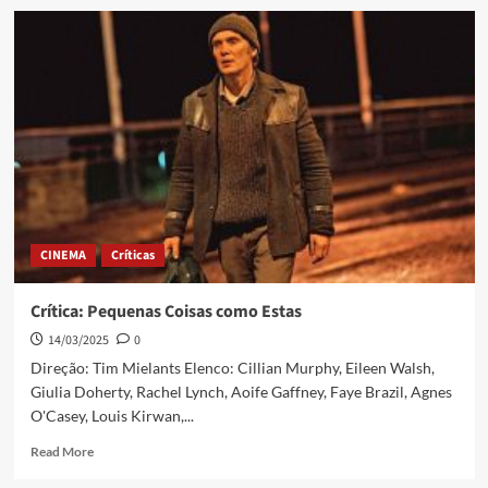
CINEMA
Críticas
Crítica: Pequenas Coisas como Estas
14/03/2025
0
Direção: Tim Mielants Elenco: Cillian Murphy, Eileen Walsh,
Giulia Doherty, Rachel Lynch, Aoife Gaffney, Faye Brazil, Agnes
O'Casey, Louis Kirwan,...
Read More