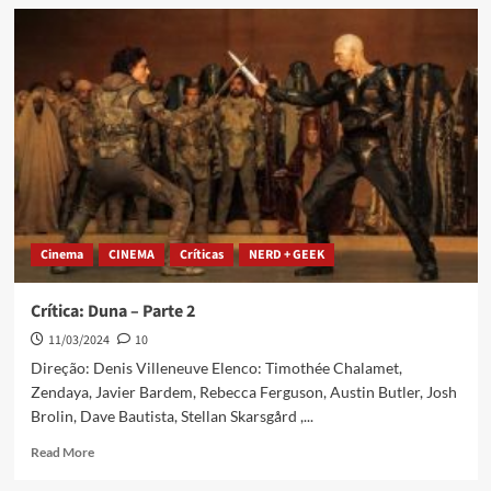
Cinema
CINEMA
Críticas
NERD + GEEK
Crítica: Duna – Parte 2
11/03/2024
10
Direção: Denis Villeneuve Elenco: Timothée Chalamet,
Zendaya, Javier Bardem, Rebecca Ferguson, Austin Butler, Josh
Brolin, Dave Bautista, Stellan Skarsgård ,...
Read More