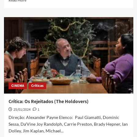
Read More
CINEMA
Críticas
Crítica: Os Rejeitados (The Holdovers)
25/01/2024
1
Direção: Alexander Payne Elenco: Paul Giamatti, Dominic
Sessa, Da'Vine Joy Randolph, Carrie Preston, Brady Hepner, Ian
Dolley, Jim Kaplan, Michael...