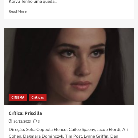
Koivu Tenho uma queda...
Read More
CINEMA
Críticas
Crítica: Priscilla
30/12/2023
3
Direção: Sofia Coppola Elenco: Cailee Spaeny, Jacob Elordi, Ari
Cohen, Dagmara Dominczyk, Tim Post, Lynne Griffin, Dan