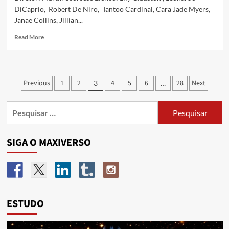
DiCaprio, Robert De Niro, Tantoo Cardinal, Cara Jade Myers,
Janae Collins, Jillian...
Read More
Previous
1
2
4
5
6
28
Next
3
…
SIGA O MAXIVERSO
ESTUDO