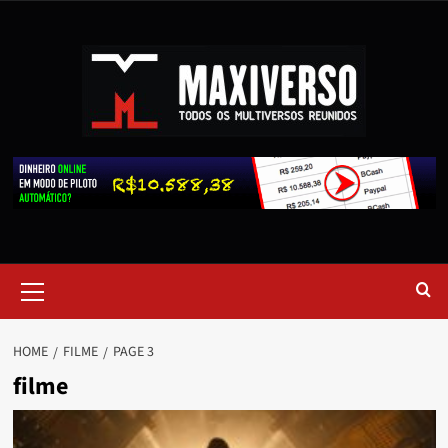
HOME
FILME
PAGE 3
filme