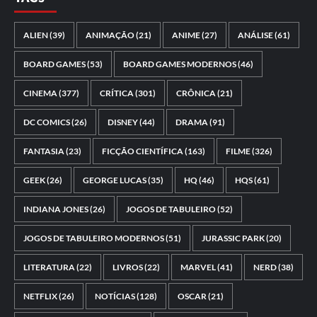
ALIEN
(39)
ANIMAÇÃO
(21)
ANIME
(27)
ANÁLISE
(61)
BOARD GAMES
(53)
BOARD GAMES MODERNOS
(46)
CINEMA
(377)
CRÍTICA
(301)
CRÔNICA
(21)
DC COMICS
(26)
DISNEY
(44)
DRAMA
(91)
FANTASIA
(23)
FICÇÃO CIENTÍFICA
(163)
FILME
(326)
GEEK
(26)
GEORGE LUCAS
(35)
HQ
(46)
HQS
(61)
INDIANA JONES
(26)
JOGOS DE TABULEIRO
(52)
JOGOS DE TABULEIRO MODERNOS
(51)
JURASSIC PARK
(20)
LITERATURA
(22)
LIVROS
(22)
MARVEL
(41)
NERD
(38)
NETFLIX
(26)
NOTÍCIAS
(128)
OSCAR
(21)