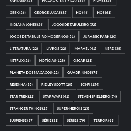
FANTASIA
(23)
FICÇÃO CIENTÍFICA
(163)
FILME
(326)
GEEK
(26)
GEORGE LUCAS
(35)
HQ
(46)
HQS
(61)
INDIANA JONES
(26)
JOGOS DE TABULEIRO
(52)
JOGOS DE TABULEIRO MODERNOS
(51)
JURASSIC PARK
(20)
LITERATURA
(22)
LIVROS
(22)
MARVEL
(41)
NERD
(38)
NETFLIX
(26)
NOTÍCIAS
(128)
OSCAR
(21)
PLANETA DOS MACACOS
(22)
QUADRINHOS
(78)
RESENHA
(35)
RIDLEY SCOTT
(20)
SCI-FI
(154)
STAR TREK
(22)
STAR WARS
(41)
STEVEN SPIELBERG
(74)
STRANGER THINGS
(25)
SUPER-HERÓIS
(23)
SUSPENSE
(37)
SÉRIE
(31)
SÉRIES
(79)
TERROR
(63)