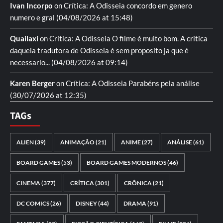
Ivan Incorpo
on
Crítica: A Odisseia
concordo em genero
numero e gral
(04/08/2026 at 15:48)
Quailaxi
on
Crítica: A Odisseia
O filme é muito bom. A critica
daquela tradutora de Odisseia é sem proposito ja que é
necessario...
(04/08/2026 at 09:14)
Karen Berger
on
Crítica: A Odisseia
Parabéns pela análise
(30/07/2026 at 12:35)
TAGs
ALIEN
(39)
ANIMAÇÃO
(21)
ANIME
(27)
ANÁLISE
(61)
BOARD GAMES
(53)
BOARD GAMES MODERNOS
(46)
CINEMA
(377)
CRÍTICA
(301)
CRÔNICA
(21)
DC COMICS
(26)
DISNEY
(44)
DRAMA
(91)