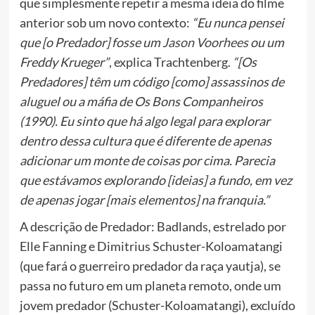
que simplesmente repetir a mesma ideia do filme
anterior sob um novo contexto:
“Eu nunca pensei
que [o Predador] fosse um
Jason Voorhees
ou um
Freddy Krueger”
, explica Trachtenberg.
“[Os
Predadores] têm um código [como] assassinos de
aluguel ou a máfia de Os Bons Companheiros
(1990). Eu sinto que há algo legal para explorar
dentro dessa cultura que é diferente de apenas
adicionar um monte de coisas por cima. Parecia
que estávamos explorando [ideias] a fundo, em vez
de apenas jogar [mais elementos] na franquia.”
A descrição de Predador: Badlands, estrelado por
Elle Fanning e Dimitrius Schuster-Koloamatangi
(que fará o guerreiro predador da raça yautja), se
passa no futuro em um planeta remoto, onde um
jovem predador (Schuster-Koloamatangi), excluído