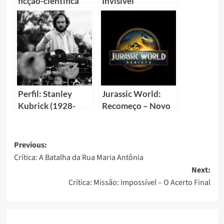
ficção-científica
Invisível
reivindica
recebimento de
direitos autorias da
Disney
Perfil: Stanley
Jurassic World:
Kubrick (1928-
Recomeço – Novo
1999) – O Gênio da
filme promete novo
Sétima Arte!
reinício da franquia
jurássica
Previous:
Crítica: A Batalha da Rua Maria Antônia
Next:
Crítica: Missão: Impossível – O Acerto Final