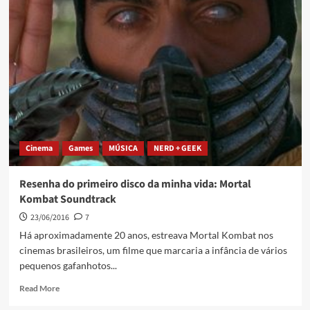
Cinema
Games
MÚSICA
NERD + GEEK
Resenha do primeiro disco da minha vida: Mortal
Kombat Soundtrack
23/06/2016
7
Há aproximadamente 20 anos, estreava Mortal Kombat nos
cinemas brasileiros, um filme que marcaria a infância de vários
pequenos gafanhotos...
Read More