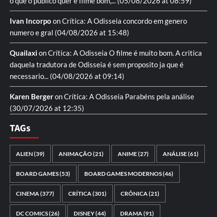
o que o publico quer é filme bom,...
(05/08/2026 at 08:59)
Ivan Incorpo
on
Crítica: A Odisseia
concordo em genero
numero e gral
(04/08/2026 at 15:48)
Quailaxi
on
Crítica: A Odisseia
O filme é muito bom. A critica
daquela tradutora de Odisseia é sem proposito ja que é
necessario...
(04/08/2026 at 09:14)
Karen Berger
on
Crítica: A Odisseia
Parabéns pela análise
(30/07/2026 at 12:35)
TAGs
ALIEN
(39)
ANIMAÇÃO
(21)
ANIME
(27)
ANÁLISE
(61)
BOARD GAMES
(53)
BOARD GAMES MODERNOS
(46)
CINEMA
(377)
CRÍTICA
(301)
CRÔNICA
(21)
DC COMICS
(26)
DISNEY
(44)
DRAMA
(91)