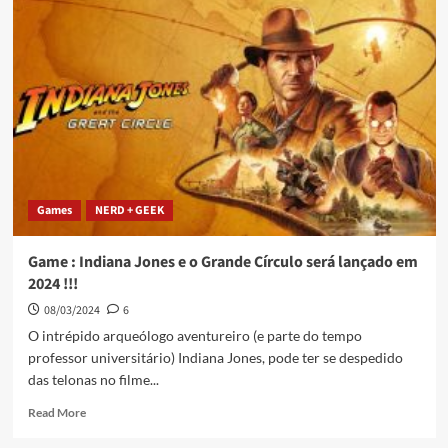
Games
NERD + GEEK
Game : Indiana Jones e o Grande Círculo será lançado em
2024 !!!
08/03/2024
6
O intrépido arqueólogo aventureiro (e parte do tempo
professor universitário) Indiana Jones, pode ter se despedido
das telonas no filme...
Read More