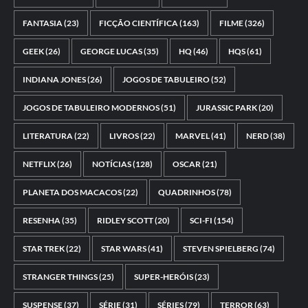
FANTASIA
(23)
FICÇÃO CIENTÍFICA
(163)
FILME
(326)
GEEK
(26)
GEORGE LUCAS
(35)
HQ
(46)
HQS
(61)
INDIANA JONES
(26)
JOGOS DE TABULEIRO
(52)
JOGOS DE TABULEIRO MODERNOS
(51)
JURASSIC PARK
(20)
LITERATURA
(22)
LIVROS
(22)
MARVEL
(41)
NERD
(38)
NETFLIX
(26)
NOTÍCIAS
(128)
OSCAR
(21)
PLANETA DOS MACACOS
(22)
QUADRINHOS
(78)
RESENHA
(35)
RIDLEY SCOTT
(20)
SCI-FI
(154)
STAR TREK
(22)
STAR WARS
(41)
STEVEN SPIELBERG
(74)
STRANGER THINGS
(25)
SUPER-HERÓIS
(23)
SUSPENSE
(37)
SÉRIE
(31)
SÉRIES
(79)
TERROR
(63)