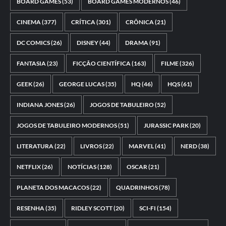
BOARD GAMES
(53)
BOARD GAMES MODERNOS
(46)
CINEMA
(377)
CRÍTICA
(301)
CRÔNICA
(21)
DC COMICS
(26)
DISNEY
(44)
DRAMA
(91)
FANTASIA
(23)
FICÇÃO CIENTÍFICA
(163)
FILME
(326)
GEEK
(26)
GEORGE LUCAS
(35)
HQ
(46)
HQS
(61)
INDIANA JONES
(26)
JOGOS DE TABULEIRO
(52)
JOGOS DE TABULEIRO MODERNOS
(51)
JURASSIC PARK
(20)
LITERATURA
(22)
LIVROS
(22)
MARVEL
(41)
NERD
(38)
NETFLIX
(26)
NOTÍCIAS
(128)
OSCAR
(21)
PLANETA DOS MACACOS
(22)
QUADRINHOS
(78)
RESENHA
(35)
RIDLEY SCOTT
(20)
SCI-FI
(154)