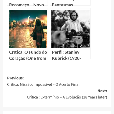
Recomeço – Novo
Fantasmas
filme promete novo
(Ghostbusters)
reinício da franquia
jurássica
Crítica: O Fundo do
Perfil: Stanley
Coração (One from
Kubrick (1928-
the Heart)
1999) – O Gênio da
Sétima Arte!
Previous:
Crítica: Missão: Impossível – O Acerto Final
Next:
Crítica : Extermínio – A Evolução (28 Years later)