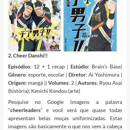
2. Cheer Danshi!!
Episódios
: 12 + 1 recap |
Estúdio
: Brain’s Base|
Gênero
: esporte, escolar |
Diretor
: Ai Yoshimura |
Origem
: mangá ||
Volumes
: 2 |
Autores
: Ryou Asai
(história); Kenichi Kondou (arte)
Pesquise no Google Imagens a palavra
“
cheerleaders
” e você verá que quase todas
apresentam belas moças uniformizadas. Estas
imagens são basicamente o que nos vem à cabeça