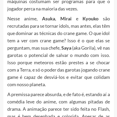
máquinas costumam ser programas para que o
jogador perca na maioria das vezes.
Nesse anime,
Asuka
,
Mirai
e
Kyouko
são
recrutadas para se tornar idols, mas antes, elas têm
que dominar as técnicas do crane game. O que idol
tem a ver com crane game? Isso é o que elas se
perguntam, mas sua chefe,
Saya
(aka Gorila), vê nas
garotas o potencial de salvar o mundo com isso.
Isso porque meteoros estão prestes a se chocar
com a Terra, e só o poder das garotas jogando crane
game é capaz de desviá-los e evitar que colidam
com nosso planeta.
A premissa parece absurda, e de fato é, estando aí a
comédia leve do anime, com algumas pitadas de
drama. A animação parece ter sido feita no Flash,
mas é bem desenhada e colorida. Apesar de as