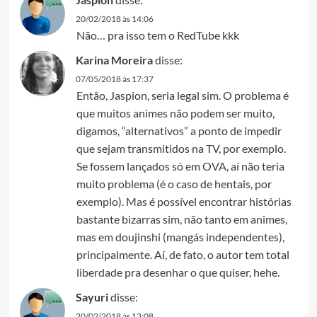
20/02/2018 às 14:06
Não… pra isso tem o RedTube kkk
Karina Moreira
disse:
07/05/2018 às 17:37
Então, Jaspion, seria legal sim. O problema é
que muitos animes não podem ser muito,
digamos, “alternativos” a ponto de impedir
que sejam transmitidos na TV, por exemplo.
Se fossem lançados só em OVA, aí não teria
muito problema (é o caso de hentais, por
exemplo). Mas é possível encontrar histórias
bastante bizarras sim, não tanto em animes,
mas em doujinshi (mangás independentes),
principalmente. Aí, de fato, o autor tem total
liberdade pra desenhar o que quiser, hehe.
Sayuri
disse:
20/02/2018 às 13:08