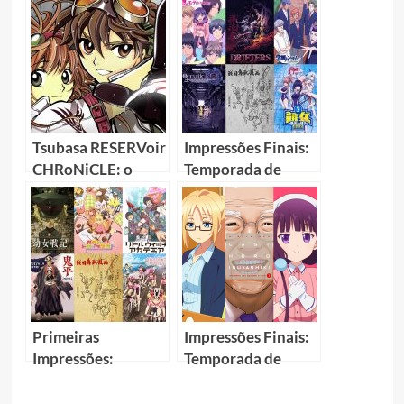
Tsubasa RESERVoir
Impressões Finais:
CHRoNiCLE: o
Temporada de
maior crossover
Animes OUT/2016
dos mangás
Primeiras
Impressões Finais:
Impressões:
Temporada de
Temporada de
Animes OUT/2017
Animes JAN/2017