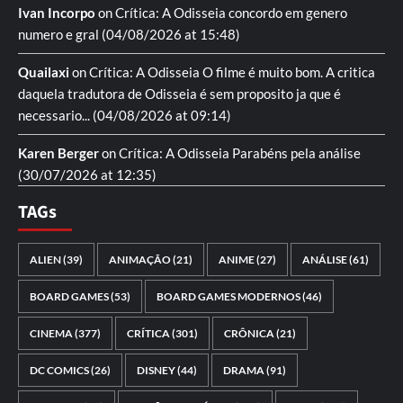
Ivan Incorpo
on
Crítica: A Odisseia
concordo em genero
numero e gral
(04/08/2026 at 15:48)
Quailaxi
on
Crítica: A Odisseia
O filme é muito bom. A critica
daquela tradutora de Odisseia é sem proposito ja que é
necessario...
(04/08/2026 at 09:14)
Karen Berger
on
Crítica: A Odisseia
Parabéns pela análise
(30/07/2026 at 12:35)
TAGs
ALIEN
(39)
ANIMAÇÃO
(21)
ANIME
(27)
ANÁLISE
(61)
BOARD GAMES
(53)
BOARD GAMES MODERNOS
(46)
CINEMA
(377)
CRÍTICA
(301)
CRÔNICA
(21)
DC COMICS
(26)
DISNEY
(44)
DRAMA
(91)