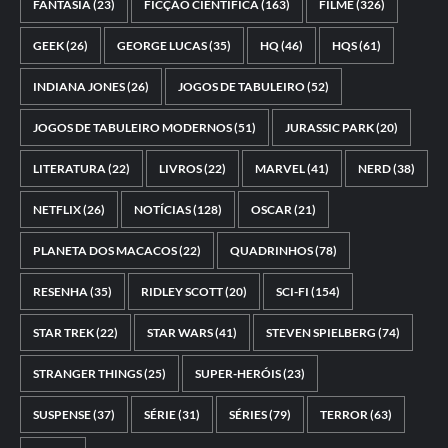
FANTASIA
(23)
FICÇÃO CIENTÍFICA
(163)
FILME
(326)
GEEK
(26)
GEORGE LUCAS
(35)
HQ
(46)
HQS
(61)
INDIANA JONES
(26)
JOGOS DE TABULEIRO
(52)
JOGOS DE TABULEIRO MODERNOS
(51)
JURASSIC PARK
(20)
LITERATURA
(22)
LIVROS
(22)
MARVEL
(41)
NERD
(38)
NETFLIX
(26)
NOTÍCIAS
(128)
OSCAR
(21)
PLANETA DOS MACACOS
(22)
QUADRINHOS
(78)
RESENHA
(35)
RIDLEY SCOTT
(20)
SCI-FI
(154)
STAR TREK
(22)
STAR WARS
(41)
STEVEN SPIELBERG
(74)
STRANGER THINGS
(25)
SUPER-HERÓIS
(23)
SUSPENSE
(37)
SÉRIE
(31)
SÉRIES
(79)
TERROR
(63)