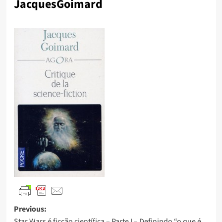
JacquesGoimard
Previous:
Star Wars é ficção científica – Parte I – Definindo “o que é