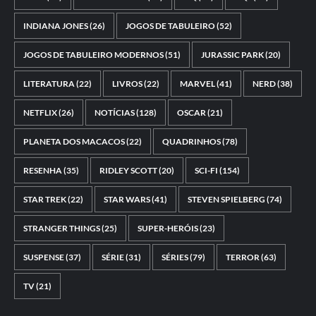
INDIANA JONES
(26)
JOGOS DE TABULEIRO
(52)
JOGOS DE TABULEIRO MODERNOS
(51)
JURASSIC PARK
(20)
LITERATURA
(22)
LIVROS
(22)
MARVEL
(41)
NERD
(38)
NETFLIX
(26)
NOTÍCIAS
(128)
OSCAR
(21)
PLANETA DOS MACACOS
(22)
QUADRINHOS
(78)
RESENHA
(35)
RIDLEY SCOTT
(20)
SCI-FI
(154)
STAR TREK
(22)
STAR WARS
(41)
STEVEN SPIELBERG
(74)
STRANGER THINGS
(25)
SUPER-HERÓIS
(23)
SUSPENSE
(37)
SÉRIE
(31)
SÉRIES
(79)
TERROR
(63)
TV
(21)