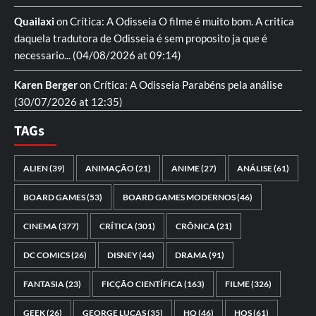
Quailaxi
on
Crítica: A Odisseia
O filme é muito bom. A critica
daquela tradutora de Odisseia é sem proposito ja que é
necessario...
(04/08/2026 at 09:14)
Karen Berger
on
Crítica: A Odisseia
Parabéns pela análise
(30/07/2026 at 12:35)
TAGs
ALIEN
(39)
ANIMAÇÃO
(21)
ANIME
(27)
ANÁLISE
(61)
BOARD GAMES
(53)
BOARD GAMES MODERNOS
(46)
CINEMA
(377)
CRÍTICA
(301)
CRÔNICA
(21)
DC COMICS
(26)
DISNEY
(44)
DRAMA
(91)
FANTASIA
(23)
FICÇÃO CIENTÍFICA
(163)
FILME
(326)
GEEK
(26)
GEORGE LUCAS
(35)
HQ
(46)
HQS
(61)