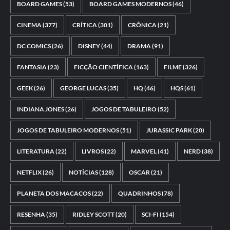
BOARD GAMES
(53)
BOARD GAMES MODERNOS
(46)
CINEMA
(377)
CRÍTICA
(301)
CRÔNICA
(21)
DC COMICS
(26)
DISNEY
(44)
DRAMA
(91)
FANTASIA
(23)
FICÇÃO CIENTÍFICA
(163)
FILME
(326)
GEEK
(26)
GEORGE LUCAS
(35)
HQ
(46)
HQS
(61)
INDIANA JONES
(26)
JOGOS DE TABULEIRO
(52)
JOGOS DE TABULEIRO MODERNOS
(51)
JURASSIC PARK
(20)
LITERATURA
(22)
LIVROS
(22)
MARVEL
(41)
NERD
(38)
NETFLIX
(26)
NOTÍCIAS
(128)
OSCAR
(21)
PLANETA DOS MACACOS
(22)
QUADRINHOS
(78)
RESENHA
(35)
RIDLEY SCOTT
(20)
SCI-FI
(154)