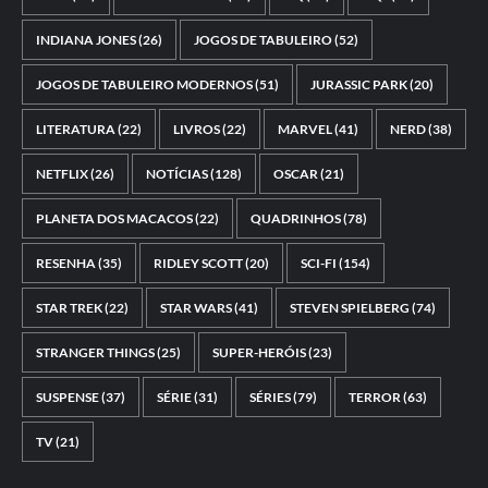
INDIANA JONES
(26)
JOGOS DE TABULEIRO
(52)
JOGOS DE TABULEIRO MODERNOS
(51)
JURASSIC PARK
(20)
LITERATURA
(22)
LIVROS
(22)
MARVEL
(41)
NERD
(38)
NETFLIX
(26)
NOTÍCIAS
(128)
OSCAR
(21)
PLANETA DOS MACACOS
(22)
QUADRINHOS
(78)
RESENHA
(35)
RIDLEY SCOTT
(20)
SCI-FI
(154)
STAR TREK
(22)
STAR WARS
(41)
STEVEN SPIELBERG
(74)
STRANGER THINGS
(25)
SUPER-HERÓIS
(23)
SUSPENSE
(37)
SÉRIE
(31)
SÉRIES
(79)
TERROR
(63)
TV
(21)