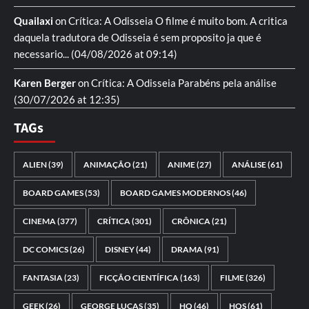
Quailaxi
on
Crítica: A Odisseia
O filme é muito bom. A critica
daquela tradutora de Odisseia é sem proposito ja que é
necessario...
(04/08/2026 at 09:14)
Karen Berger
on
Crítica: A Odisseia
Parabéns pela análise
(30/07/2026 at 12:35)
TAGs
ALIEN
(39)
ANIMAÇÃO
(21)
ANIME
(27)
ANÁLISE
(61)
BOARD GAMES
(53)
BOARD GAMES MODERNOS
(46)
CINEMA
(377)
CRÍTICA
(301)
CRÔNICA
(21)
DC COMICS
(26)
DISNEY
(44)
DRAMA
(91)
FANTASIA
(23)
FICÇÃO CIENTÍFICA
(163)
FILME
(326)
GEEK
(26)
GEORGE LUCAS
(35)
HQ
(46)
HQS
(61)