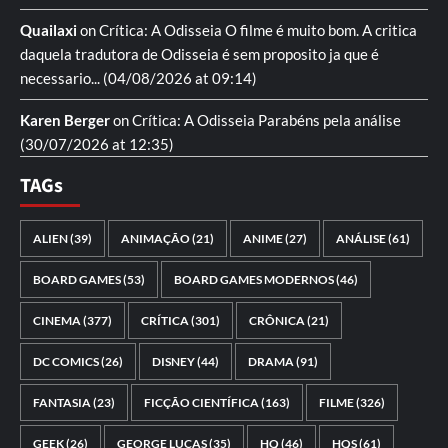
Quailaxi
on
Crítica: A Odisseia
O filme é muito bom. A critica
daquela tradutora de Odisseia é sem proposito ja que é
necessario...
(04/08/2026 at 09:14)
Karen Berger
on
Crítica: A Odisseia
Parabéns pela análise
(30/07/2026 at 12:35)
TAGs
ALIEN
(39)
ANIMAÇÃO
(21)
ANIME
(27)
ANÁLISE
(61)
BOARD GAMES
(53)
BOARD GAMES MODERNOS
(46)
CINEMA
(377)
CRÍTICA
(301)
CRÔNICA
(21)
DC COMICS
(26)
DISNEY
(44)
DRAMA
(91)
FANTASIA
(23)
FICÇÃO CIENTÍFICA
(163)
FILME
(326)
GEEK
(26)
GEORGE LUCAS
(35)
HQ
(46)
HQS
(61)