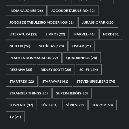
INDIANA JONES
(26)
JOGOS DE TABULEIRO
(52)
JOGOS DE TABULEIRO MODERNOS
(51)
JURASSIC PARK
(20)
LITERATURA
(22)
LIVROS
(22)
MARVEL
(41)
NERD
(38)
NETFLIX
(26)
NOTÍCIAS
(128)
OSCAR
(21)
PLANETA DOS MACACOS
(22)
QUADRINHOS
(78)
RESENHA
(35)
RIDLEY SCOTT
(20)
SCI-FI
(154)
STAR TREK
(22)
STAR WARS
(41)
STEVEN SPIELBERG
(74)
STRANGER THINGS
(25)
SUPER-HERÓIS
(23)
SUSPENSE
(37)
SÉRIE
(31)
SÉRIES
(79)
TERROR
(63)
TV
(21)