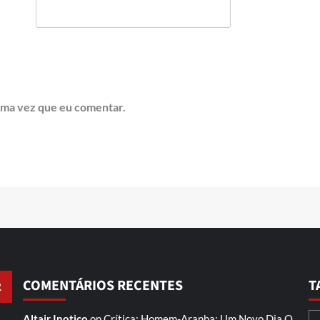
ima vez que eu comentar.
COMENTÁRIOS RECENTES
T
Altair Inotico
on
Crítica: Homem-Aranha: Um Novo Dia
O