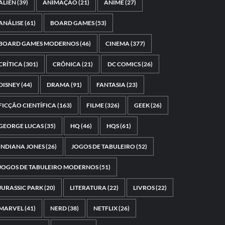
ALIEN
(39)
ANIMAÇÃO
(21)
ANIME
(27)
ANÁLISE
(61)
BOARD GAMES
(53)
BOARD GAMES MODERNOS
(46)
CINEMA
(377)
CRÍTICA
(301)
CRÔNICA
(21)
DC COMICS
(26)
DISNEY
(44)
DRAMA
(91)
FANTASIA
(23)
FICÇÃO CIENTÍFICA
(163)
FILME
(326)
GEEK
(26)
GEORGE LUCAS
(35)
HQ
(46)
HQS
(61)
INDIANA JONES
(26)
JOGOS DE TABULEIRO
(52)
JOGOS DE TABULEIRO MODERNOS
(51)
JURASSIC PARK
(20)
LITERATURA
(22)
LIVROS
(22)
MARVEL
(41)
NERD
(38)
NETFLIX
(26)