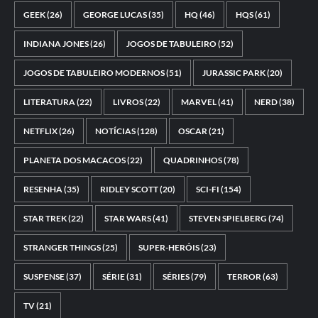
GEEK
(26)
GEORGE LUCAS
(35)
HQ
(46)
HQS
(61)
INDIANA JONES
(26)
JOGOS DE TABULEIRO
(52)
JOGOS DE TABULEIRO MODERNOS
(51)
JURASSIC PARK
(20)
LITERATURA
(22)
LIVROS
(22)
MARVEL
(41)
NERD
(38)
NETFLIX
(26)
NOTÍCIAS
(128)
OSCAR
(21)
PLANETA DOS MACACOS
(22)
QUADRINHOS
(78)
RESENHA
(35)
RIDLEY SCOTT
(20)
SCI-FI
(154)
STAR TREK
(22)
STAR WARS
(41)
STEVEN SPIELBERG
(74)
STRANGER THINGS
(25)
SUPER-HERÓIS
(23)
SUSPENSE
(37)
SÉRIE
(31)
SÉRIES
(79)
TERROR
(63)
TV
(21)