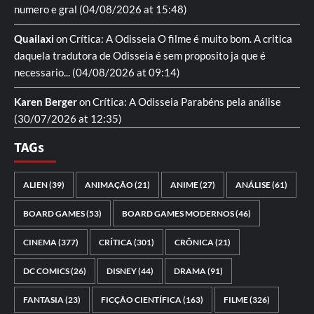
numero e gral
(04/08/2026 at 15:48)
Quailaxi
on
Crítica: A Odisseia
O filme é muito bom. A critica
daquela tradutora de Odisseia é sem proposito ja que é
necessario...
(04/08/2026 at 09:14)
Karen Berger
on
Crítica: A Odisseia
Parabéns pela análise
(30/07/2026 at 12:35)
TAGs
ALIEN
(39)
ANIMAÇÃO
(21)
ANIME
(27)
ANÁLISE
(61)
BOARD GAMES
(53)
BOARD GAMES MODERNOS
(46)
CINEMA
(377)
CRÍTICA
(301)
CRÔNICA
(21)
DC COMICS
(26)
DISNEY
(44)
DRAMA
(91)
FANTASIA
(23)
FICÇÃO CIENTÍFICA
(163)
FILME
(326)