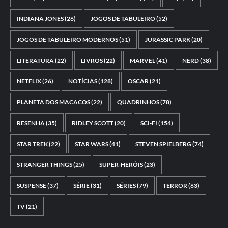
INDIANA JONES
(26)
JOGOS DE TABULEIRO
(52)
JOGOS DE TABULEIRO MODERNOS
(51)
JURASSIC PARK
(20)
LITERATURA
(22)
LIVROS
(22)
MARVEL
(41)
NERD
(38)
NETFLIX
(26)
NOTÍCIAS
(128)
OSCAR
(21)
PLANETA DOS MACACOS
(22)
QUADRINHOS
(78)
RESENHA
(35)
RIDLEY SCOTT
(20)
SCI-FI
(154)
STAR TREK
(22)
STAR WARS
(41)
STEVEN SPIELBERG
(74)
STRANGER THINGS
(25)
SUPER-HERÓIS
(23)
SUSPENSE
(37)
SÉRIE
(31)
SÉRIES
(79)
TERROR
(63)
TV
(21)