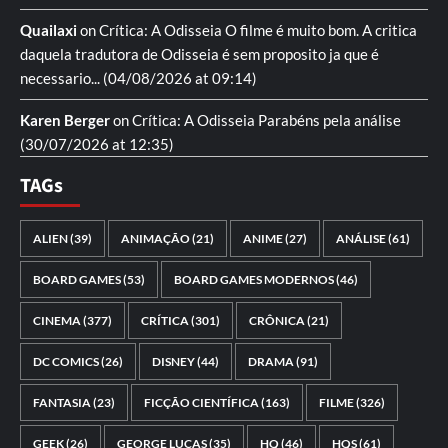
Quailaxi
on
Crítica: A Odisseia
O filme é muito bom. A critica
daquela tradutora de Odisseia é sem proposito ja que é
necessario...
(04/08/2026 at 09:14)
Karen Berger
on
Crítica: A Odisseia
Parabéns pela análise
(30/07/2026 at 12:35)
TAGs
ALIEN
(39)
ANIMAÇÃO
(21)
ANIME
(27)
ANÁLISE
(61)
BOARD GAMES
(53)
BOARD GAMES MODERNOS
(46)
CINEMA
(377)
CRÍTICA
(301)
CRÔNICA
(21)
DC COMICS
(26)
DISNEY
(44)
DRAMA
(91)
FANTASIA
(23)
FICÇÃO CIENTÍFICA
(163)
FILME
(326)
GEEK
(26)
GEORGE LUCAS
(35)
HQ
(46)
HQS
(61)