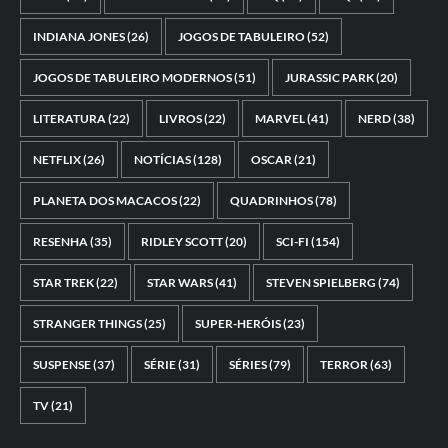
INDIANA JONES
(26)
JOGOS DE TABULEIRO
(52)
JOGOS DE TABULEIRO MODERNOS
(51)
JURASSIC PARK
(20)
LITERATURA
(22)
LIVROS
(22)
MARVEL
(41)
NERD
(38)
NETFLIX
(26)
NOTÍCIAS
(128)
OSCAR
(21)
PLANETA DOS MACACOS
(22)
QUADRINHOS
(78)
RESENHA
(35)
RIDLEY SCOTT
(20)
SCI-FI
(154)
STAR TREK
(22)
STAR WARS
(41)
STEVEN SPIELBERG
(74)
STRANGER THINGS
(25)
SUPER-HERÓIS
(23)
SUSPENSE
(37)
SÉRIE
(31)
SÉRIES
(79)
TERROR
(63)
TV
(21)