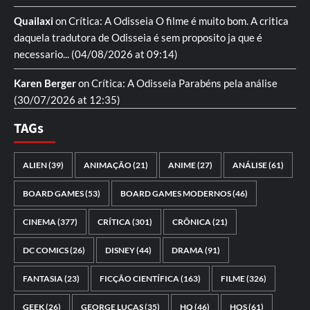
Quailaxi
on
Crítica: A Odisseia
O filme é muito bom. A critica
daquela tradutora de Odisseia é sem proposito ja que é
necessario...
(04/08/2026 at 09:14)
Karen Berger
on
Crítica: A Odisseia
Parabéns pela análise
(30/07/2026 at 12:35)
TAGs
ALIEN
(39)
ANIMAÇÃO
(21)
ANIME
(27)
ANÁLISE
(61)
BOARD GAMES
(53)
BOARD GAMES MODERNOS
(46)
CINEMA
(377)
CRÍTICA
(301)
CRÔNICA
(21)
DC COMICS
(26)
DISNEY
(44)
DRAMA
(91)
FANTASIA
(23)
FICÇÃO CIENTÍFICA
(163)
FILME
(326)
GEEK
(26)
GEORGE LUCAS
(35)
HQ
(46)
HQS
(61)