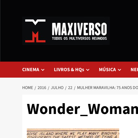
CINEMA
LIVROS & HQs
MÚSICA
NE
HOME
2016
JULHO
22
MULHER MARAVILHA: 75 ANOS D
Wonder_Woman