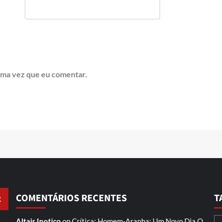
ima vez que eu comentar.
COMENTÁRIOS RECENTES
T
Altair Inotico
on
Crítica: Homem-Aranha: Um Novo Dia
O