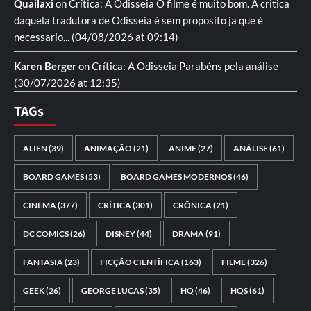
Quailaxi
on
Crítica: A Odisseia
O filme é muito bom. A critica
daquela tradutora de Odisseia é sem proposito ja que é
necessario...
(04/08/2026 at 09:14)
Karen Berger
on
Crítica: A Odisseia
Parabéns pela análise
(30/07/2026 at 12:35)
TAGs
ALIEN
(39)
ANIMAÇÃO
(21)
ANIME
(27)
ANÁLISE
(61)
BOARD GAMES
(53)
BOARD GAMES MODERNOS
(46)
CINEMA
(377)
CRÍTICA
(301)
CRÔNICA
(21)
DC COMICS
(26)
DISNEY
(44)
DRAMA
(91)
FANTASIA
(23)
FICÇÃO CIENTÍFICA
(163)
FILME
(326)
GEEK
(26)
GEORGE LUCAS
(35)
HQ
(46)
HQS
(61)