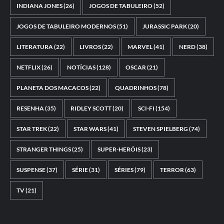
INDIANA JONES
(26)
JOGOS DE TABULEIRO
(52)
JOGOS DE TABULEIRO MODERNOS
(51)
JURASSIC PARK
(20)
LITERATURA
(22)
LIVROS
(22)
MARVEL
(41)
NERD
(38)
NETFLIX
(26)
NOTÍCIAS
(128)
OSCAR
(21)
PLANETA DOS MACACOS
(22)
QUADRINHOS
(78)
RESENHA
(35)
RIDLEY SCOTT
(20)
SCI-FI
(154)
STAR TREK
(22)
STAR WARS
(41)
STEVEN SPIELBERG
(74)
STRANGER THINGS
(25)
SUPER-HERÓIS
(23)
SUSPENSE
(37)
SÉRIE
(31)
SÉRIES
(79)
TERROR
(63)
TV
(21)