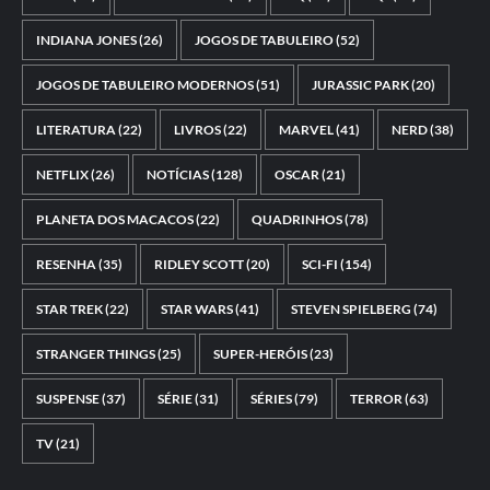
INDIANA JONES
(26)
JOGOS DE TABULEIRO
(52)
JOGOS DE TABULEIRO MODERNOS
(51)
JURASSIC PARK
(20)
LITERATURA
(22)
LIVROS
(22)
MARVEL
(41)
NERD
(38)
NETFLIX
(26)
NOTÍCIAS
(128)
OSCAR
(21)
PLANETA DOS MACACOS
(22)
QUADRINHOS
(78)
RESENHA
(35)
RIDLEY SCOTT
(20)
SCI-FI
(154)
STAR TREK
(22)
STAR WARS
(41)
STEVEN SPIELBERG
(74)
STRANGER THINGS
(25)
SUPER-HERÓIS
(23)
SUSPENSE
(37)
SÉRIE
(31)
SÉRIES
(79)
TERROR
(63)
TV
(21)