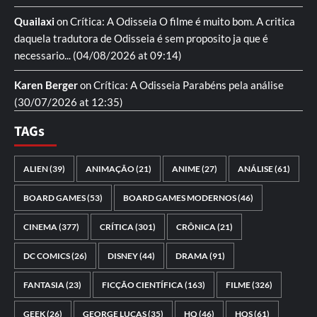
Quailaxi
on
Crítica: A Odisseia
O filme é muito bom. A critica
daquela tradutora de Odisseia é sem proposito ja que é
necessario...
(04/08/2026 at 09:14)
Karen Berger
on
Crítica: A Odisseia
Parabéns pela análise
(30/07/2026 at 12:35)
TAGs
ALIEN
(39)
ANIMAÇÃO
(21)
ANIME
(27)
ANÁLISE
(61)
BOARD GAMES
(53)
BOARD GAMES MODERNOS
(46)
CINEMA
(377)
CRÍTICA
(301)
CRÔNICA
(21)
DC COMICS
(26)
DISNEY
(44)
DRAMA
(91)
FANTASIA
(23)
FICÇÃO CIENTÍFICA
(163)
FILME
(326)
GEEK
(26)
GEORGE LUCAS
(35)
HQ
(46)
HQS
(61)