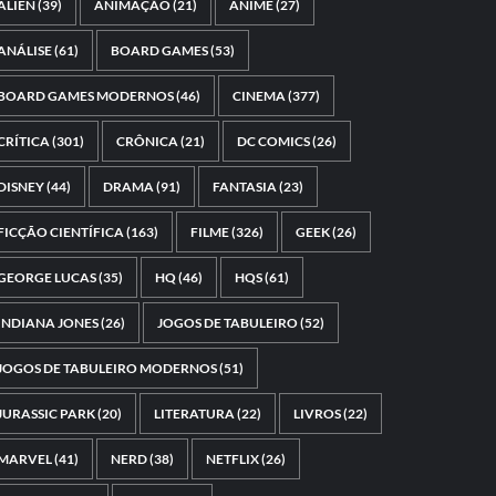
ALIEN
(39)
ANIMAÇÃO
(21)
ANIME
(27)
ANÁLISE
(61)
BOARD GAMES
(53)
BOARD GAMES MODERNOS
(46)
CINEMA
(377)
CRÍTICA
(301)
CRÔNICA
(21)
DC COMICS
(26)
DISNEY
(44)
DRAMA
(91)
FANTASIA
(23)
FICÇÃO CIENTÍFICA
(163)
FILME
(326)
GEEK
(26)
GEORGE LUCAS
(35)
HQ
(46)
HQS
(61)
INDIANA JONES
(26)
JOGOS DE TABULEIRO
(52)
JOGOS DE TABULEIRO MODERNOS
(51)
JURASSIC PARK
(20)
LITERATURA
(22)
LIVROS
(22)
MARVEL
(41)
NERD
(38)
NETFLIX
(26)