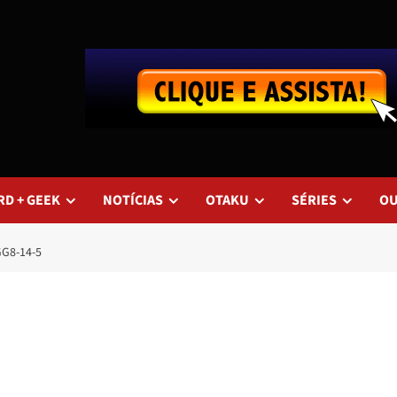
RD + GEEK
NOTÍCIAS
OTAKU
SÉRIES
O
G8-14-5