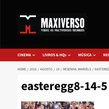
CINEMA
LIVROS & HQs
MÚSICA
NE
HOME
2016
AGOSTO
19
RESENHA: MARVELS
EASTEREG
easteregg8-14-5