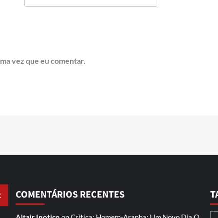
ima vez que eu comentar.
COMENTÁRIOS RECENTES
T
Altair Inotico
on
Crítica: Homem-Aranha: Um Novo Dia
O