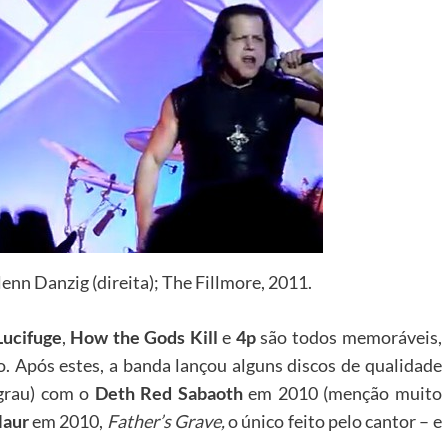
enn Danzig (direita); The Fillmore, 2011.
Lucifuge
,
How the Gods Kill
e
4p
são todos memoráveis,
o. Após estes, a banda lançou alguns discos de qualidade
 grau) com o
Deth Red Sabaoth
em 2010 (menção muito
Maur
em 2010,
Father’s Grave
,
o único feito pelo cantor – e