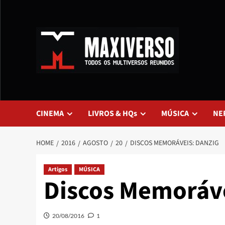
CINEMA
LIVROS & HQs
MÚSICA
NE
HOME
2016
AGOSTO
20
DISCOS MEMORÁVEIS: DANZIG
Artigos
MÚSICA
Discos Memoráve
20/08/2016
1