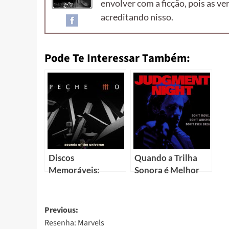
envolver com a ficção, pois as v
acreditando nisso.
Pode Te Interessar Também:
Discos
Quando a Trilha
Memoráveis:
Sonora é Melhor
Sounds of the
que o Filme:
Universe
Judgment Night
Previous:
Resenha: Marvels