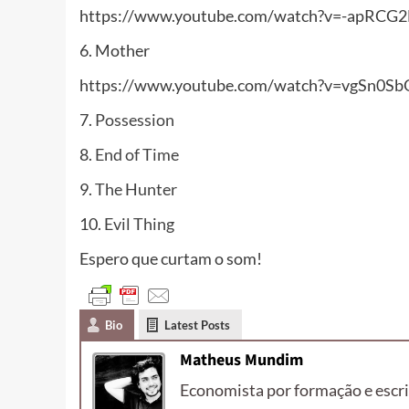
https://www.youtube.com/watch?v=-apRCG2
6. Mother
https://www.youtube.com/watch?v=vgSn0Sb
7.
Possession
8.
End of Time
9.
The Hunter
10.
Evil Thing
Espero que curtam o som!
Bio
Latest Posts
Matheus Mundim
Economista por formação e escri