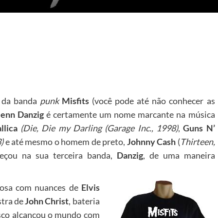
r da banda
punk
Misfits
(você pode até não conhecer as
lenn Danzig
é certamente um nome marcante na música
llica
(Die, Die my Darling (Garage Inc., 1998)
,
Guns N’
3)
e até mesmo o homem de preto,
Johnny Cash
(
Thirteen,
meçou na sua terceira banda,
Danzig
, de uma maneira
rosa com nuances de
Elvis
stra de
John Christ
, bateria
isco alcançou o mundo com