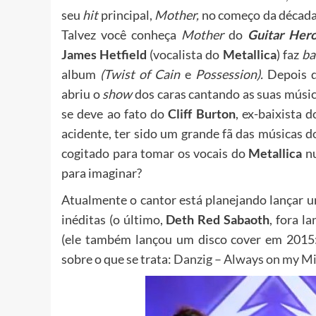
seu
hit
principal,
Mother,
no começo da década
Talvez você conheça
Mother
do
Guitar Her
James Hetfield
(vocalista do
Metallica
) faz
ba
album
(Twist of Cain
e
Possession).
Depois d
abriu o
show
dos caras cantando as suas músi
se deve ao fato do
Cliff Burton
, ex-baixista 
acidente, ter sido um grande fã das músicas 
cogitado para tomar os vocais do
Metallica
n
para imaginar?
Atualmente o cantor está planejando lançar 
inéditas (o último,
Deth Red Sabaoth
, fora 
(ele também lançou um disco cover em 201
sobre o que se trata:
Danzig – Always on my M