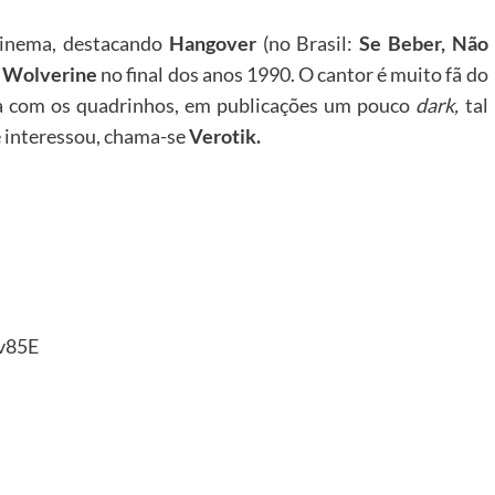
inema, destacando
Hangover
(no Brasil:
Se Beber, Não
e
Wolverine
no final dos anos 1990. O cantor é muito fã do
a com os quadrinhos, em publicações um pouco
dark,
tal
e interessou, chama-se
Verotik.
v85E