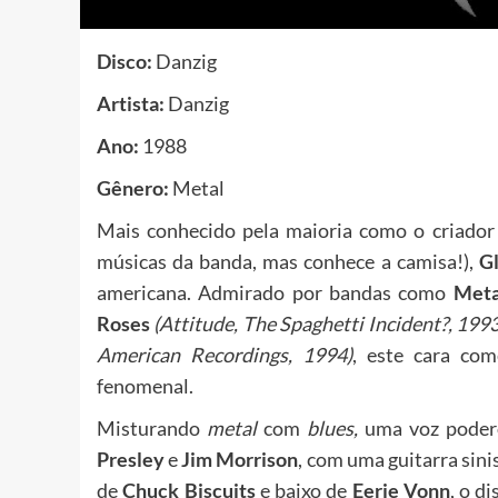
Disco:
Danzig
Artista:
Danzig
Ano:
1988
Gênero:
Metal
Mais conhecido pela maioria como o criado
músicas da banda, mas conhece a camisa!),
G
americana. Admirado por bandas como
Meta
Roses
(Attitude, The Spaghetti Incident?, 199
American Recordings, 1994)
, este cara co
fenomenal.
Misturando
metal
com
blues,
uma voz pode
Presley
e
Jim Morrison
, com uma guitarra sini
de
Chuck Biscuits
e baixo de
Eerie Vonn
, o d