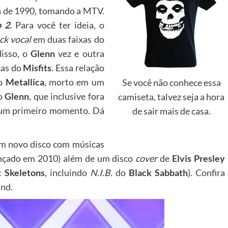
 de 1990, tomando a MTV.
o 2.
Para você ter ideia, o
ck vocal
em duas faixas do
isso, o
Glenn
vez e outra
cas do
Misfits
. Essa relação
do
Metallica
, morto em um
Se você não conhece essa
do
Glenn
, que inclusive fora
camiseta, talvez seja a hora
um primeiro momento. Dá
de sair mais de casa.
um novo disco com músicas
lançado em 2010) além de um disco
cover
de
Elvis Presley
5:
Skeletons
, incluindo
N.I.B.
do
Black Sabbath
). Confira
ind
.