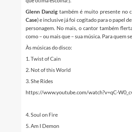
que ótima escolha!).
Glenn Danzig
também é muito presente no c
Case
) e inclusive já foi cogitado para o papel d
personagem. No mais, o cantor também flert
como – ou mais que – sua música. Para quem s
Às músicas do disco:
1.
Twist of Cain
2.
Not of this World
3. She Rides
https://www.youtube.com/watch?v=qC-W0_c
4.
Soul on Fir
e
5. Am I Demon