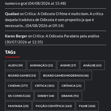
numero e gral
(04/08/2026 at 15:48)
Quailaxi
on
Crítica: A Odisseia
O filme é muito bom. A critica
daquela tradutora de Odisseia é sem proposito ja que é
necessario...
(04/08/2026 at 09:14)
Karen Berger
on
Crítica: A Odisseia
Parabéns pela análise
(30/07/2026 at 12:35)
TAGs
ALIEN
(39)
ANIMAÇÃO
(21)
ANIME
(27)
ANÁLISE
(61)
BOARD GAMES
(53)
BOARD GAMES MODERNOS
(46)
CINEMA
(377)
CRÍTICA
(301)
CRÔNICA
(21)
DC COMICS
(26)
DISNEY
(44)
DRAMA
(91)
FANTASIA
(23)
FICÇÃO CIENTÍFICA
(163)
FILME
(326)