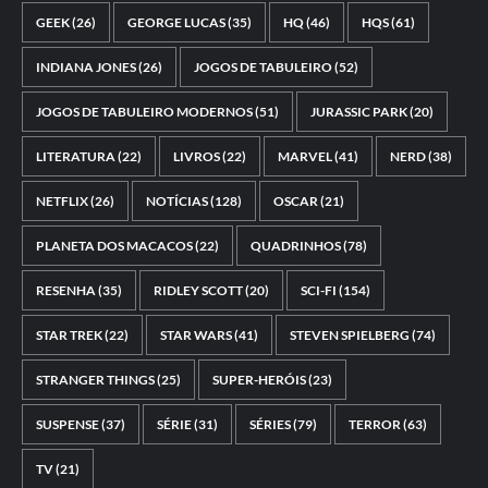
GEEK
(26)
GEORGE LUCAS
(35)
HQ
(46)
HQS
(61)
INDIANA JONES
(26)
JOGOS DE TABULEIRO
(52)
JOGOS DE TABULEIRO MODERNOS
(51)
JURASSIC PARK
(20)
LITERATURA
(22)
LIVROS
(22)
MARVEL
(41)
NERD
(38)
NETFLIX
(26)
NOTÍCIAS
(128)
OSCAR
(21)
PLANETA DOS MACACOS
(22)
QUADRINHOS
(78)
RESENHA
(35)
RIDLEY SCOTT
(20)
SCI-FI
(154)
STAR TREK
(22)
STAR WARS
(41)
STEVEN SPIELBERG
(74)
STRANGER THINGS
(25)
SUPER-HERÓIS
(23)
SUSPENSE
(37)
SÉRIE
(31)
SÉRIES
(79)
TERROR
(63)
TV
(21)