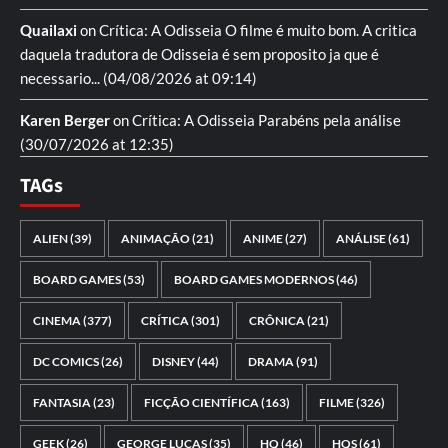
Quailaxi
on
Crítica: A Odisseia
O filme é muito bom. A critica
daquela tradutora de Odisseia é sem proposito ja que é
necessario...
(04/08/2026 at 09:14)
Karen Berger
on
Crítica: A Odisseia
Parabéns pela análise
(30/07/2026 at 12:35)
TAGs
ALIEN
(39)
ANIMAÇÃO
(21)
ANIME
(27)
ANÁLISE
(61)
BOARD GAMES
(53)
BOARD GAMES MODERNOS
(46)
CINEMA
(377)
CRÍTICA
(301)
CRÔNICA
(21)
DC COMICS
(26)
DISNEY
(44)
DRAMA
(91)
FANTASIA
(23)
FICÇÃO CIENTÍFICA
(163)
FILME
(326)
GEEK
(26)
GEORGE LUCAS
(35)
HQ
(46)
HQS
(61)