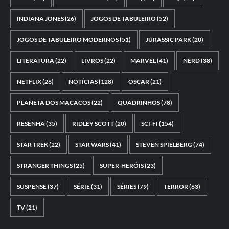
INDIANA JONES
(26)
JOGOS DE TABULEIRO
(52)
JOGOS DE TABULEIRO MODERNOS
(51)
JURASSIC PARK
(20)
LITERATURA
(22)
LIVROS
(22)
MARVEL
(41)
NERD
(38)
NETFLIX
(26)
NOTÍCIAS
(128)
OSCAR
(21)
PLANETA DOS MACACOS
(22)
QUADRINHOS
(78)
RESENHA
(35)
RIDLEY SCOTT
(20)
SCI-FI
(154)
STAR TREK
(22)
STAR WARS
(41)
STEVEN SPIELBERG
(74)
STRANGER THINGS
(25)
SUPER-HERÓIS
(23)
SUSPENSE
(37)
SÉRIE
(31)
SÉRIES
(79)
TERROR
(63)
TV
(21)