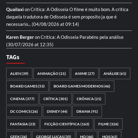
Quailaxi
on
Crítica: A Odisseia
O filme é muito bom. A critica
daquela tradutora de Odisseia é sem proposito ja que é
necessario...
(04/08/2026 at 09:14)
Karen Berger
on
Crítica: A Odisseia
Parabéns pela análise
(30/07/2026 at 12:35)
TAGs
ALIEN
(39)
ANIMAÇÃO
(21)
ANIME
(27)
ANÁLISE
(61)
BOARD GAMES
(53)
BOARD GAMES MODERNOS
(46)
CINEMA
(377)
CRÍTICA
(301)
CRÔNICA
(21)
DC COMICS
(26)
DISNEY
(44)
DRAMA
(91)
FANTASIA
(23)
FICÇÃO CIENTÍFICA
(163)
FILME
(326)
GEEK
(26)
GEORGE LUCAS
(35)
HQ
(46)
HQS
(61)