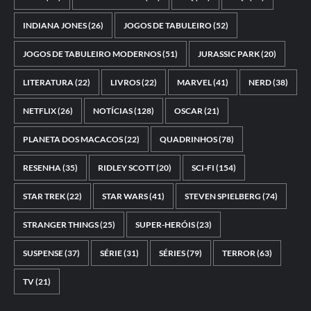
INDIANA JONES
(26)
JOGOS DE TABULEIRO
(52)
JOGOS DE TABULEIRO MODERNOS
(51)
JURASSIC PARK
(20)
LITERATURA
(22)
LIVROS
(22)
MARVEL
(41)
NERD
(38)
NETFLIX
(26)
NOTÍCIAS
(128)
OSCAR
(21)
PLANETA DOS MACACOS
(22)
QUADRINHOS
(78)
RESENHA
(35)
RIDLEY SCOTT
(20)
SCI-FI
(154)
STAR TREK
(22)
STAR WARS
(41)
STEVEN SPIELBERG
(74)
STRANGER THINGS
(25)
SUPER-HERÓIS
(23)
SUSPENSE
(37)
SÉRIE
(31)
SÉRIES
(79)
TERROR
(63)
TV
(21)