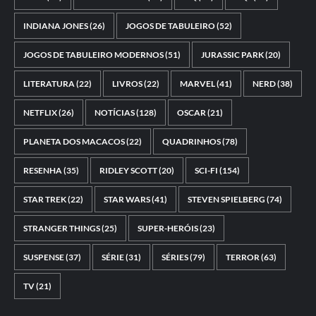
INDIANA JONES
(26)
JOGOS DE TABULEIRO
(52)
JOGOS DE TABULEIRO MODERNOS
(51)
JURASSIC PARK
(20)
LITERATURA
(22)
LIVROS
(22)
MARVEL
(41)
NERD
(38)
NETFLIX
(26)
NOTÍCIAS
(128)
OSCAR
(21)
PLANETA DOS MACACOS
(22)
QUADRINHOS
(78)
RESENHA
(35)
RIDLEY SCOTT
(20)
SCI-FI
(154)
STAR TREK
(22)
STAR WARS
(41)
STEVEN SPIELBERG
(74)
STRANGER THINGS
(25)
SUPER-HERÓIS
(23)
SUSPENSE
(37)
SÉRIE
(31)
SÉRIES
(79)
TERROR
(63)
TV
(21)