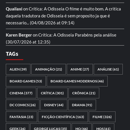
Quailaxi
on
Crítica: A Odisseia
O filme é muito bom. A critica
daquela tradutora de Odisseia é sem proposito ja que é
necessario...
(04/08/2026 at 09:14)
Karen Berger
on
Crítica: A Odisseia
Parabéns pela análise
(30/07/2026 at 12:35)
TAGs
ALIEN
(39)
ANIMAÇÃO
(21)
ANIME
(27)
ANÁLISE
(61)
BOARD GAMES
(53)
BOARD GAMES MODERNOS
(46)
CINEMA
(377)
CRÍTICA
(301)
CRÔNICA
(21)
DC COMICS
(26)
DISNEY
(44)
DRAMA
(91)
FANTASIA
(23)
FICÇÃO CIENTÍFICA
(163)
FILME
(326)
GEEK
(26)
GEORGE LUCAS
(35)
HQ
(46)
HQS
(61)