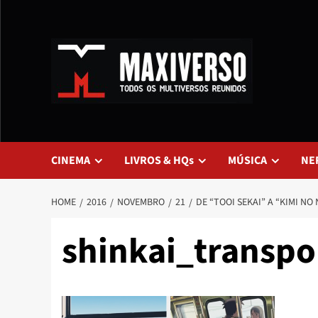
CINEMA
LIVROS & HQs
MÚSICA
NE
HOME
2016
NOVEMBRO
21
DE “TOOI SEKAI” A “KIMI NO
shinkai_transpo