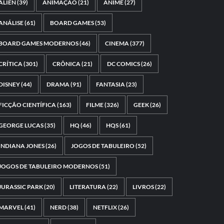
ALIEN
(39)
ANIMAÇÃO
(21)
ANIME
(27)
ANÁLISE
(61)
BOARD GAMES
(53)
BOARD GAMES MODERNOS
(46)
CINEMA
(377)
CRÍTICA
(301)
CRÔNICA
(21)
DC COMICS
(26)
DISNEY
(44)
DRAMA
(91)
FANTASIA
(23)
FICÇÃO CIENTÍFICA
(163)
FILME
(326)
GEEK
(26)
GEORGE LUCAS
(35)
HQ
(46)
HQS
(61)
INDIANA JONES
(26)
JOGOS DE TABULEIRO
(52)
JOGOS DE TABULEIRO MODERNOS
(51)
JURASSIC PARK
(20)
LITERATURA
(22)
LIVROS
(22)
MARVEL
(41)
NERD
(38)
NETFLIX
(26)