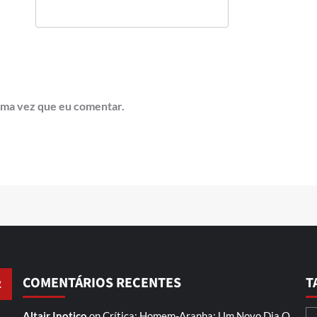
ima vez que eu comentar.
COMENTÁRIOS RECENTES
T
Altair Inotico
on
Crítica: Homem-Aranha: Um Novo Dia
O