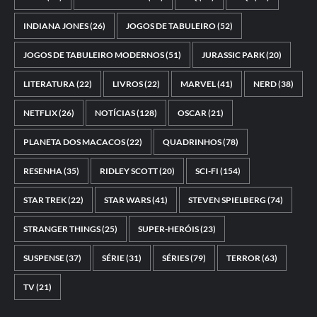
INDIANA JONES
(26)
JOGOS DE TABULEIRO
(52)
JOGOS DE TABULEIRO MODERNOS
(51)
JURASSIC PARK
(20)
LITERATURA
(22)
LIVROS
(22)
MARVEL
(41)
NERD
(38)
NETFLIX
(26)
NOTÍCIAS
(128)
OSCAR
(21)
PLANETA DOS MACACOS
(22)
QUADRINHOS
(78)
RESENHA
(35)
RIDLEY SCOTT
(20)
SCI-FI
(154)
STAR TREK
(22)
STAR WARS
(41)
STEVEN SPIELBERG
(74)
STRANGER THINGS
(25)
SUPER-HERÓIS
(23)
SUSPENSE
(37)
SÉRIE
(31)
SÉRIES
(79)
TERROR
(63)
TV
(21)