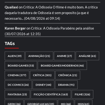
Quailaxi
on
Crítica: A Odisseia
O filme é muito bom. A critica
daquela tradutora de Odisseia é sem proposito ja que é
necessario...
(04/08/2026 at 09:14)
Karen Berger
on
Crítica: A Odisseia
Parabéns pela análise
(30/07/2026 at 12:35)
TAGs
ALIEN
(39)
ANIMAÇÃO
(21)
ANIME
(27)
ANÁLISE
(61)
BOARD GAMES
(53)
BOARD GAMES MODERNOS
(46)
CINEMA
(377)
CRÍTICA
(301)
CRÔNICA
(21)
DC COMICS
(26)
DISNEY
(44)
DRAMA
(91)
FANTASIA
(23)
FICÇÃO CIENTÍFICA
(163)
FILME
(326)
GEEK
(26)
GEORGE LUCAS
(35)
HQ
(46)
HQS
(61)