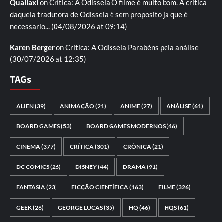
Quailaxi
on
Crítica: A Odisseia
O filme é muito bom. A critica
daquela tradutora de Odisseia é sem proposito ja que é
necessario...
(04/08/2026 at 09:14)
Karen Berger
on
Crítica: A Odisseia
Parabéns pela análise
(30/07/2026 at 12:35)
TAGs
ALIEN
(39)
ANIMAÇÃO
(21)
ANIME
(27)
ANÁLISE
(61)
BOARD GAMES
(53)
BOARD GAMES MODERNOS
(46)
CINEMA
(377)
CRÍTICA
(301)
CRÔNICA
(21)
DC COMICS
(26)
DISNEY
(44)
DRAMA
(91)
FANTASIA
(23)
FICÇÃO CIENTÍFICA
(163)
FILME
(326)
GEEK
(26)
GEORGE LUCAS
(35)
HQ
(46)
HQS
(61)