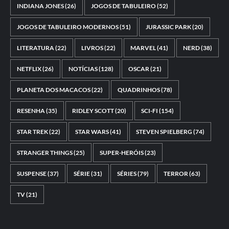
INDIANA JONES
(26)
JOGOS DE TABULEIRO
(52)
JOGOS DE TABULEIRO MODERNOS
(51)
JURASSIC PARK
(20)
LITERATURA
(22)
LIVROS
(22)
MARVEL
(41)
NERD
(38)
NETFLIX
(26)
NOTÍCIAS
(128)
OSCAR
(21)
PLANETA DOS MACACOS
(22)
QUADRINHOS
(78)
RESENHA
(35)
RIDLEY SCOTT
(20)
SCI-FI
(154)
STAR TREK
(22)
STAR WARS
(41)
STEVEN SPIELBERG
(74)
STRANGER THINGS
(25)
SUPER-HERÓIS
(23)
SUSPENSE
(37)
SÉRIE
(31)
SÉRIES
(79)
TERROR
(63)
TV
(21)