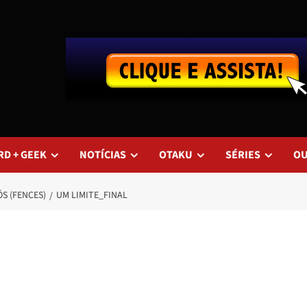
RD + GEEK
NOTÍCIAS
OTAKU
SÉRIES
O
ÓS (FENCES)
UM LIMITE_FINAL