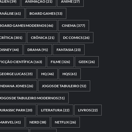
ALIEN
(39)
ANIMAÇÃO
(21)
ANIME
(27)
ANÁLISE
(61)
BOARD GAMES
(53)
BOARD GAMES MODERNOS
(46)
CINEMA
(377)
CRÍTICA
(301)
CRÔNICA
(21)
DC COMICS
(26)
DISNEY
(44)
DRAMA
(91)
FANTASIA
(23)
FICÇÃO CIENTÍFICA
(163)
FILME
(326)
GEEK
(26)
GEORGE LUCAS
(35)
HQ
(46)
HQS
(61)
INDIANA JONES
(26)
JOGOS DE TABULEIRO
(52)
JOGOS DE TABULEIRO MODERNOS
(51)
JURASSIC PARK
(20)
LITERATURA
(22)
LIVROS
(22)
MARVEL
(41)
NERD
(38)
NETFLIX
(26)