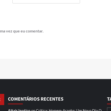
ima vez que eu comentar.
COMENTÁRIOS RECENTES
T
Altair Inotico
on
Crítica: Homem-Aranha: Um Novo Dia
O