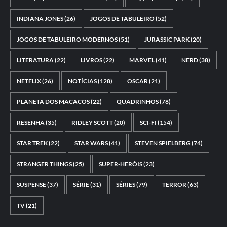
INDIANA JONES
(26)
JOGOS DE TABULEIRO
(52)
JOGOS DE TABULEIRO MODERNOS
(51)
JURASSIC PARK
(20)
LITERATURA
(22)
LIVROS
(22)
MARVEL
(41)
NERD
(38)
NETFLIX
(26)
NOTÍCIAS
(128)
OSCAR
(21)
PLANETA DOS MACACOS
(22)
QUADRINHOS
(78)
RESENHA
(35)
RIDLEY SCOTT
(20)
SCI-FI
(154)
STAR TREK
(22)
STAR WARS
(41)
STEVEN SPIELBERG
(74)
STRANGER THINGS
(25)
SUPER-HERÓIS
(23)
SUSPENSE
(37)
SÉRIE
(31)
SÉRIES
(79)
TERROR
(63)
TV
(21)