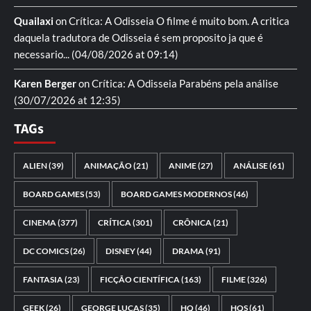
Quailaxi
on
Crítica: A Odisseia
O filme é muito bom. A critica
daquela tradutora de Odisseia é sem proposito ja que é
necessario...
(04/08/2026 at 09:14)
Karen Berger
on
Crítica: A Odisseia
Parabéns pela análise
(30/07/2026 at 12:35)
TAGs
ALIEN
(39)
ANIMAÇÃO
(21)
ANIME
(27)
ANÁLISE
(61)
BOARD GAMES
(53)
BOARD GAMES MODERNOS
(46)
CINEMA
(377)
CRÍTICA
(301)
CRÔNICA
(21)
DC COMICS
(26)
DISNEY
(44)
DRAMA
(91)
FANTASIA
(23)
FICÇÃO CIENTÍFICA
(163)
FILME
(326)
GEEK
(26)
GEORGE LUCAS
(35)
HQ
(46)
HQS
(61)