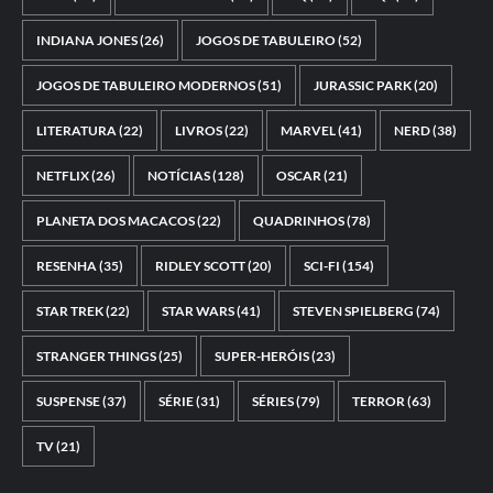
INDIANA JONES
(26)
JOGOS DE TABULEIRO
(52)
JOGOS DE TABULEIRO MODERNOS
(51)
JURASSIC PARK
(20)
LITERATURA
(22)
LIVROS
(22)
MARVEL
(41)
NERD
(38)
NETFLIX
(26)
NOTÍCIAS
(128)
OSCAR
(21)
PLANETA DOS MACACOS
(22)
QUADRINHOS
(78)
RESENHA
(35)
RIDLEY SCOTT
(20)
SCI-FI
(154)
STAR TREK
(22)
STAR WARS
(41)
STEVEN SPIELBERG
(74)
STRANGER THINGS
(25)
SUPER-HERÓIS
(23)
SUSPENSE
(37)
SÉRIE
(31)
SÉRIES
(79)
TERROR
(63)
TV
(21)