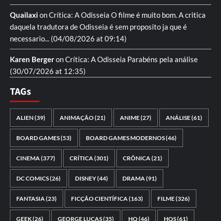
Quailaxi
on
Crítica: A Odisseia
O filme é muito bom. A critica
daquela tradutora de Odisseia é sem proposito ja que é
necessario...
(04/08/2026 at 09:14)
Karen Berger
on
Crítica: A Odisseia
Parabéns pela análise
(30/07/2026 at 12:35)
TAGs
ALIEN
(39)
ANIMAÇÃO
(21)
ANIME
(27)
ANÁLISE
(61)
BOARD GAMES
(53)
BOARD GAMES MODERNOS
(46)
CINEMA
(377)
CRÍTICA
(301)
CRÔNICA
(21)
DC COMICS
(26)
DISNEY
(44)
DRAMA
(91)
FANTASIA
(23)
FICÇÃO CIENTÍFICA
(163)
FILME
(326)
GEEK
(26)
GEORGE LUCAS
(35)
HQ
(46)
HQS
(61)