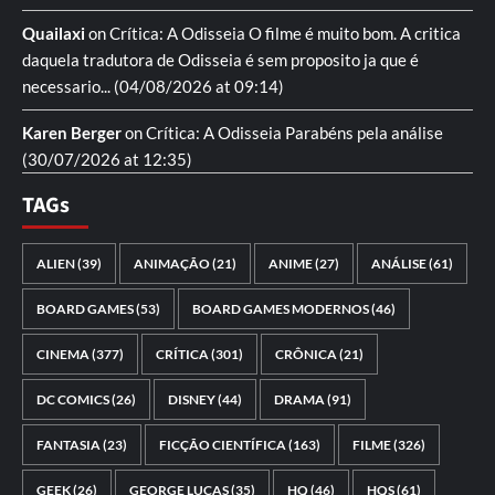
Quailaxi
on
Crítica: A Odisseia
O filme é muito bom. A critica
daquela tradutora de Odisseia é sem proposito ja que é
necessario...
(04/08/2026 at 09:14)
Karen Berger
on
Crítica: A Odisseia
Parabéns pela análise
(30/07/2026 at 12:35)
TAGs
ALIEN
(39)
ANIMAÇÃO
(21)
ANIME
(27)
ANÁLISE
(61)
BOARD GAMES
(53)
BOARD GAMES MODERNOS
(46)
CINEMA
(377)
CRÍTICA
(301)
CRÔNICA
(21)
DC COMICS
(26)
DISNEY
(44)
DRAMA
(91)
FANTASIA
(23)
FICÇÃO CIENTÍFICA
(163)
FILME
(326)
GEEK
(26)
GEORGE LUCAS
(35)
HQ
(46)
HQS
(61)