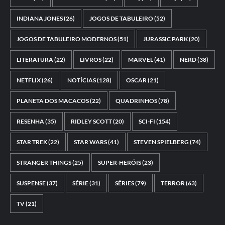
INDIANA JONES
(26)
JOGOS DE TABULEIRO
(52)
JOGOS DE TABULEIRO MODERNOS
(51)
JURASSIC PARK
(20)
LITERATURA
(22)
LIVROS
(22)
MARVEL
(41)
NERD
(38)
NETFLIX
(26)
NOTÍCIAS
(128)
OSCAR
(21)
PLANETA DOS MACACOS
(22)
QUADRINHOS
(78)
RESENHA
(35)
RIDLEY SCOTT
(20)
SCI-FI
(154)
STAR TREK
(22)
STAR WARS
(41)
STEVEN SPIELBERG
(74)
STRANGER THINGS
(25)
SUPER-HERÓIS
(23)
SUSPENSE
(37)
SÉRIE
(31)
SÉRIES
(79)
TERROR
(63)
TV
(21)