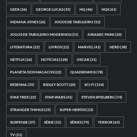
GEEK
(26)
GEORGE LUCAS
(35)
HQ
(46)
HQS
(61)
INDIANA JONES
(26)
JOGOS DE TABULEIRO
(52)
JOGOS DE TABULEIRO MODERNOS
(51)
JURASSIC PARK
(20)
LITERATURA
(22)
LIVROS
(22)
MARVEL
(41)
NERD
(38)
NETFLIX
(26)
NOTÍCIAS
(128)
OSCAR
(21)
PLANETA DOS MACACOS
(22)
QUADRINHOS
(78)
RESENHA
(35)
RIDLEY SCOTT
(20)
SCI-FI
(154)
STAR TREK
(22)
STAR WARS
(41)
STEVEN SPIELBERG
(74)
STRANGER THINGS
(25)
SUPER-HERÓIS
(23)
SUSPENSE
(37)
SÉRIE
(31)
SÉRIES
(79)
TERROR
(63)
TV
(21)