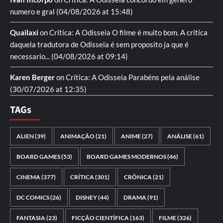
numero e gral
(04/08/2026 at 15:48)
Quailaxi
on
Crítica: A Odisseia
O filme é muito bom. A critica
daquela tradutora de Odisseia é sem proposito ja que é
necessario...
(04/08/2026 at 09:14)
Karen Berger
on
Crítica: A Odisseia
Parabéns pela análise
(30/07/2026 at 12:35)
TAGs
ALIEN
(39)
ANIMAÇÃO
(21)
ANIME
(27)
ANÁLISE
(61)
BOARD GAMES
(53)
BOARD GAMES MODERNOS
(46)
CINEMA
(377)
CRÍTICA
(301)
CRÔNICA
(21)
DC COMICS
(26)
DISNEY
(44)
DRAMA
(91)
FANTASIA
(23)
FICÇÃO CIENTÍFICA
(163)
FILME
(326)