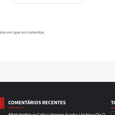
ima vez que eu comentar.
COMENTÁRIOS RECENTES
T
Altair Inotico
on
Crítica: Homem-Aranha: Um Novo Dia
O