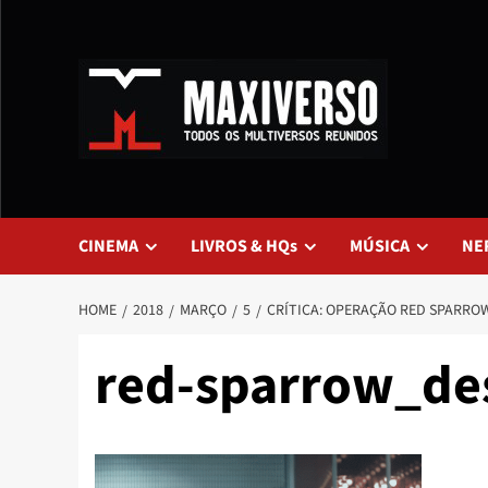
CINEMA
LIVROS & HQs
MÚSICA
NE
HOME
2018
MARÇO
5
CRÍTICA: OPERAÇÃO RED SPARRO
red-sparrow_de