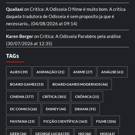
Quailaxi
on
Crítica: A Odisseia
O filme é muito bom. A critica
daquela tradutora de Odisseia é sem proposito ja que é
necessario...
(04/08/2026 at 09:14)
Karen Berger
on
Crítica: A Odisseia
Parabéns pela análise
(30/07/2026 at 12:35)
TAGs
ALIEN
(39)
ANIMAÇÃO
(21)
ANIME
(27)
ANÁLISE
(61)
BOARD GAMES
(53)
BOARD GAMES MODERNOS
(46)
CINEMA
(377)
CRÍTICA
(301)
CRÔNICA
(21)
DC COMICS
(26)
DISNEY
(44)
DRAMA
(91)
FANTASIA
(23)
FICÇÃO CIENTÍFICA
(163)
FILME
(326)
GEEK
(26)
GEORGE LUCAS
(35)
HQ
(46)
HQS
(61)