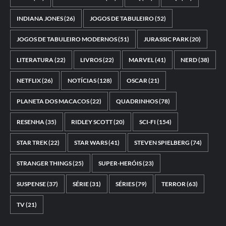
INDIANA JONES
(26)
JOGOS DE TABULEIRO
(52)
JOGOS DE TABULEIRO MODERNOS
(51)
JURASSIC PARK
(20)
LITERATURA
(22)
LIVROS
(22)
MARVEL
(41)
NERD
(38)
NETFLIX
(26)
NOTÍCIAS
(128)
OSCAR
(21)
PLANETA DOS MACACOS
(22)
QUADRINHOS
(78)
RESENHA
(35)
RIDLEY SCOTT
(20)
SCI-FI
(154)
STAR TREK
(22)
STAR WARS
(41)
STEVEN SPIELBERG
(74)
STRANGER THINGS
(25)
SUPER-HERÓIS
(23)
SUSPENSE
(37)
SÉRIE
(31)
SÉRIES
(79)
TERROR
(63)
TV
(21)