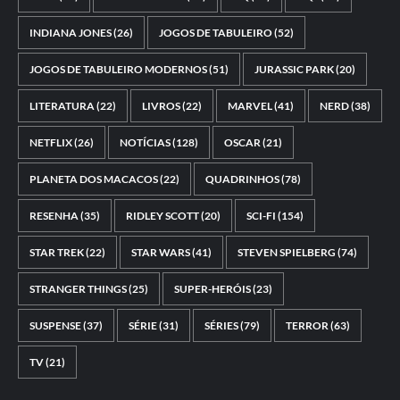
INDIANA JONES
(26)
JOGOS DE TABULEIRO
(52)
JOGOS DE TABULEIRO MODERNOS
(51)
JURASSIC PARK
(20)
LITERATURA
(22)
LIVROS
(22)
MARVEL
(41)
NERD
(38)
NETFLIX
(26)
NOTÍCIAS
(128)
OSCAR
(21)
PLANETA DOS MACACOS
(22)
QUADRINHOS
(78)
RESENHA
(35)
RIDLEY SCOTT
(20)
SCI-FI
(154)
STAR TREK
(22)
STAR WARS
(41)
STEVEN SPIELBERG
(74)
STRANGER THINGS
(25)
SUPER-HERÓIS
(23)
SUSPENSE
(37)
SÉRIE
(31)
SÉRIES
(79)
TERROR
(63)
TV
(21)