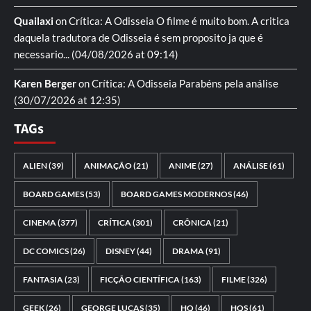
Quailaxi
on
Crítica: A Odisseia
O filme é muito bom. A critica
daquela tradutora de Odisseia é sem proposito ja que é
necessario...
(04/08/2026 at 09:14)
Karen Berger
on
Crítica: A Odisseia
Parabéns pela análise
(30/07/2026 at 12:35)
TAGs
ALIEN
(39)
ANIMAÇÃO
(21)
ANIME
(27)
ANÁLISE
(61)
BOARD GAMES
(53)
BOARD GAMES MODERNOS
(46)
CINEMA
(377)
CRÍTICA
(301)
CRÔNICA
(21)
DC COMICS
(26)
DISNEY
(44)
DRAMA
(91)
FANTASIA
(23)
FICÇÃO CIENTÍFICA
(163)
FILME
(326)
GEEK
(26)
GEORGE LUCAS
(35)
HQ
(46)
HQS
(61)