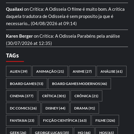
Quailaxi
on
Crítica: A Odisseia
O filme é muito bom. A critica
daquela tradutora de Odisseia é sem proposito ja que é
necessario...
(04/08/2026 at 09:14)
Karen Berger
on
Crítica: A Odisseia
Parabéns pela análise
(30/07/2026 at 12:35)
TAGs
ALIEN
(39)
ANIMAÇÃO
(21)
ANIME
(27)
ANÁLISE
(61)
BOARD GAMES
(53)
BOARD GAMES MODERNOS
(46)
CINEMA
(377)
CRÍTICA
(301)
CRÔNICA
(21)
DC COMICS
(26)
DISNEY
(44)
DRAMA
(91)
FANTASIA
(23)
FICÇÃO CIENTÍFICA
(163)
FILME
(326)
GEEK
(26)
GEORGE LUCAS
(35)
HQ
(46)
HQS
(61)