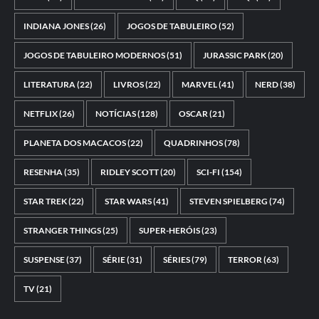
INDIANA JONES
(26)
JOGOS DE TABULEIRO
(52)
JOGOS DE TABULEIRO MODERNOS
(51)
JURASSIC PARK
(20)
LITERATURA
(22)
LIVROS
(22)
MARVEL
(41)
NERD
(38)
NETFLIX
(26)
NOTÍCIAS
(128)
OSCAR
(21)
PLANETA DOS MACACOS
(22)
QUADRINHOS
(78)
RESENHA
(35)
RIDLEY SCOTT
(20)
SCI-FI
(154)
STAR TREK
(22)
STAR WARS
(41)
STEVEN SPIELBERG
(74)
STRANGER THINGS
(25)
SUPER-HERÓIS
(23)
SUSPENSE
(37)
SÉRIE
(31)
SÉRIES
(79)
TERROR
(63)
TV
(21)