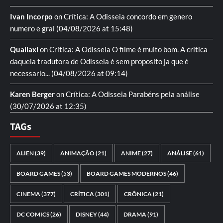
Ivan Incorpo
on
Crítica: A Odisseia
concordo em genero
numero e gral
(04/08/2026 at 15:48)
Quailaxi
on
Crítica: A Odisseia
O filme é muito bom. A critica
daquela tradutora de Odisseia é sem proposito ja que é
necessario...
(04/08/2026 at 09:14)
Karen Berger
on
Crítica: A Odisseia
Parabéns pela análise
(30/07/2026 at 12:35)
TAGs
ALIEN
(39)
ANIMAÇÃO
(21)
ANIME
(27)
ANÁLISE
(61)
BOARD GAMES
(53)
BOARD GAMES MODERNOS
(46)
CINEMA
(377)
CRÍTICA
(301)
CRÔNICA
(21)
DC COMICS
(26)
DISNEY
(44)
DRAMA
(91)