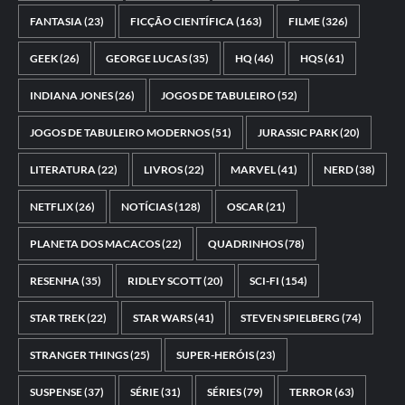
FANTASIA
(23)
FICÇÃO CIENTÍFICA
(163)
FILME
(326)
GEEK
(26)
GEORGE LUCAS
(35)
HQ
(46)
HQS
(61)
INDIANA JONES
(26)
JOGOS DE TABULEIRO
(52)
JOGOS DE TABULEIRO MODERNOS
(51)
JURASSIC PARK
(20)
LITERATURA
(22)
LIVROS
(22)
MARVEL
(41)
NERD
(38)
NETFLIX
(26)
NOTÍCIAS
(128)
OSCAR
(21)
PLANETA DOS MACACOS
(22)
QUADRINHOS
(78)
RESENHA
(35)
RIDLEY SCOTT
(20)
SCI-FI
(154)
STAR TREK
(22)
STAR WARS
(41)
STEVEN SPIELBERG
(74)
STRANGER THINGS
(25)
SUPER-HERÓIS
(23)
SUSPENSE
(37)
SÉRIE
(31)
SÉRIES
(79)
TERROR
(63)