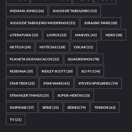
INDIANA JONES
(26)
JOGOS DE TABULEIRO
(52)
JOGOS DE TABULEIRO MODERNOS
(51)
JURASSIC PARK
(20)
LITERATURA
(22)
LIVROS
(22)
MARVEL
(41)
NERD
(38)
NETFLIX
(26)
NOTÍCIAS
(128)
OSCAR
(21)
PLANETA DOS MACACOS
(22)
QUADRINHOS
(78)
RESENHA
(35)
RIDLEY SCOTT
(20)
SCI-FI
(154)
STAR TREK
(22)
STAR WARS
(41)
STEVEN SPIELBERG
(74)
STRANGER THINGS
(25)
SUPER-HERÓIS
(23)
SUSPENSE
(37)
SÉRIE
(31)
SÉRIES
(79)
TERROR
(63)
TV
(21)