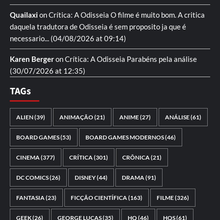
Quailaxi
on
Crítica: A Odisseia
O filme é muito bom. A critica
daquela tradutora de Odisseia é sem proposito ja que é
necessario...
(04/08/2026 at 09:14)
Karen Berger
on
Crítica: A Odisseia
Parabéns pela análise
(30/07/2026 at 12:35)
TAGs
ALIEN
(39)
ANIMAÇÃO
(21)
ANIME
(27)
ANÁLISE
(61)
BOARD GAMES
(53)
BOARD GAMES MODERNOS
(46)
CINEMA
(377)
CRÍTICA
(301)
CRÔNICA
(21)
DC COMICS
(26)
DISNEY
(44)
DRAMA
(91)
FANTASIA
(23)
FICÇÃO CIENTÍFICA
(163)
FILME
(326)
GEEK
(26)
GEORGE LUCAS
(35)
HQ
(46)
HQS
(61)