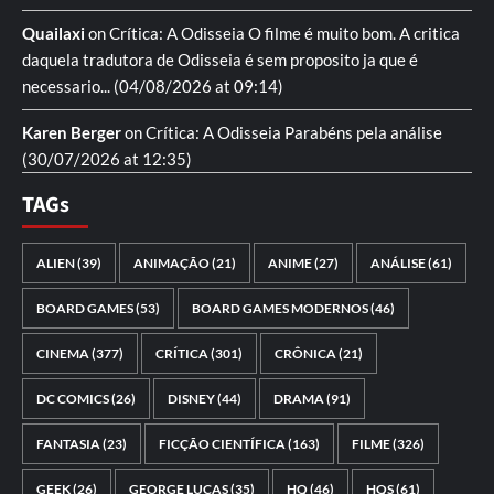
Quailaxi
on
Crítica: A Odisseia
O filme é muito bom. A critica
daquela tradutora de Odisseia é sem proposito ja que é
necessario...
(04/08/2026 at 09:14)
Karen Berger
on
Crítica: A Odisseia
Parabéns pela análise
(30/07/2026 at 12:35)
TAGs
ALIEN
(39)
ANIMAÇÃO
(21)
ANIME
(27)
ANÁLISE
(61)
BOARD GAMES
(53)
BOARD GAMES MODERNOS
(46)
CINEMA
(377)
CRÍTICA
(301)
CRÔNICA
(21)
DC COMICS
(26)
DISNEY
(44)
DRAMA
(91)
FANTASIA
(23)
FICÇÃO CIENTÍFICA
(163)
FILME
(326)
GEEK
(26)
GEORGE LUCAS
(35)
HQ
(46)
HQS
(61)