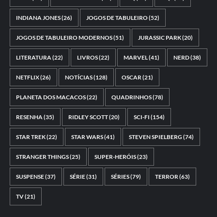
INDIANA JONES
(26)
JOGOS DE TABULEIRO
(52)
JOGOS DE TABULEIRO MODERNOS
(51)
JURASSIC PARK
(20)
LITERATURA
(22)
LIVROS
(22)
MARVEL
(41)
NERD
(38)
NETFLIX
(26)
NOTÍCIAS
(128)
OSCAR
(21)
PLANETA DOS MACACOS
(22)
QUADRINHOS
(78)
RESENHA
(35)
RIDLEY SCOTT
(20)
SCI-FI
(154)
STAR TREK
(22)
STAR WARS
(41)
STEVEN SPIELBERG
(74)
STRANGER THINGS
(25)
SUPER-HERÓIS
(23)
SUSPENSE
(37)
SÉRIE
(31)
SÉRIES
(79)
TERROR
(63)
TV
(21)