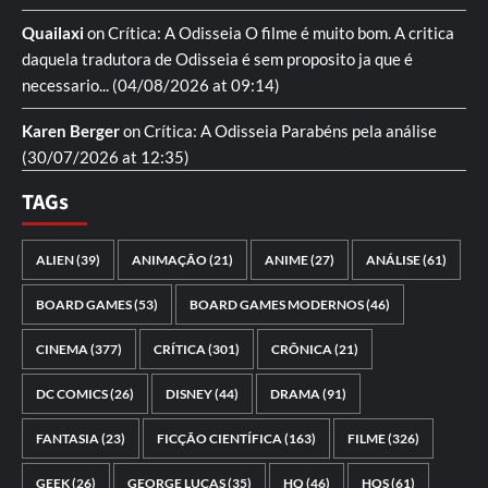
Quailaxi
on
Crítica: A Odisseia
O filme é muito bom. A critica
daquela tradutora de Odisseia é sem proposito ja que é
necessario...
(04/08/2026 at 09:14)
Karen Berger
on
Crítica: A Odisseia
Parabéns pela análise
(30/07/2026 at 12:35)
TAGs
ALIEN
(39)
ANIMAÇÃO
(21)
ANIME
(27)
ANÁLISE
(61)
BOARD GAMES
(53)
BOARD GAMES MODERNOS
(46)
CINEMA
(377)
CRÍTICA
(301)
CRÔNICA
(21)
DC COMICS
(26)
DISNEY
(44)
DRAMA
(91)
FANTASIA
(23)
FICÇÃO CIENTÍFICA
(163)
FILME
(326)
GEEK
(26)
GEORGE LUCAS
(35)
HQ
(46)
HQS
(61)