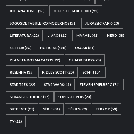
INDIANA JONES
(26)
JOGOS DE TABULEIRO
(52)
JOGOS DE TABULEIRO MODERNOS
(51)
JURASSIC PARK
(20)
LITERATURA
(22)
LIVROS
(22)
MARVEL
(41)
NERD
(38)
NETFLIX
(26)
NOTÍCIAS
(128)
OSCAR
(21)
PLANETA DOS MACACOS
(22)
QUADRINHOS
(78)
RESENHA
(35)
RIDLEY SCOTT
(20)
SCI-FI
(154)
STAR TREK
(22)
STAR WARS
(41)
STEVEN SPIELBERG
(74)
STRANGER THINGS
(25)
SUPER-HERÓIS
(23)
SUSPENSE
(37)
SÉRIE
(31)
SÉRIES
(79)
TERROR
(63)
TV
(21)