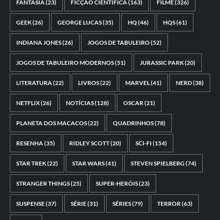
FANTASIA
(23)
FICÇÃO CIENTÍFICA
(163)
FILME
(326)
GEEK
(26)
GEORGE LUCAS
(35)
HQ
(46)
HQS
(61)
INDIANA JONES
(26)
JOGOS DE TABULEIRO
(52)
JOGOS DE TABULEIRO MODERNOS
(51)
JURASSIC PARK
(20)
LITERATURA
(22)
LIVROS
(22)
MARVEL
(41)
NERD
(38)
NETFLIX
(26)
NOTÍCIAS
(128)
OSCAR
(21)
PLANETA DOS MACACOS
(22)
QUADRINHOS
(78)
RESENHA
(35)
RIDLEY SCOTT
(20)
SCI-FI
(154)
STAR TREK
(22)
STAR WARS
(41)
STEVEN SPIELBERG
(74)
STRANGER THINGS
(25)
SUPER-HERÓIS
(23)
SUSPENSE
(37)
SÉRIE
(31)
SÉRIES
(79)
TERROR
(63)