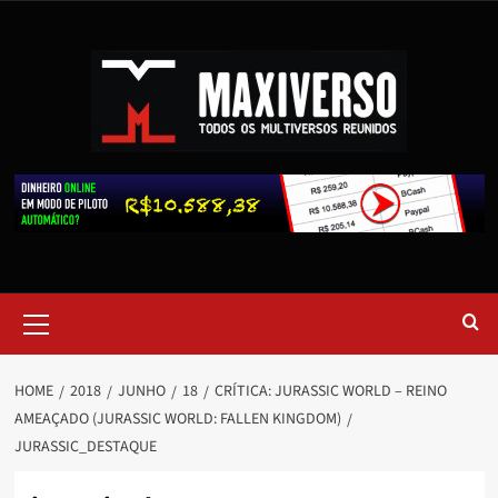
HOME
2018
JUNHO
18
CRÍTICA: JURASSIC WORLD – REINO
AMEAÇADO (JURASSIC WORLD: FALLEN KINGDOM)
JURASSIC_DESTAQUE