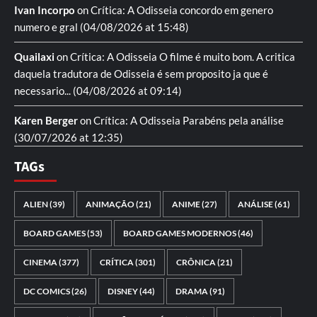
Ivan Incorpo
on
Crítica: A Odisseia
concordo em genero
numero e gral
(04/08/2026 at 15:48)
Quailaxi
on
Crítica: A Odisseia
O filme é muito bom. A critica
daquela tradutora de Odisseia é sem proposito ja que é
necessario...
(04/08/2026 at 09:14)
Karen Berger
on
Crítica: A Odisseia
Parabéns pela análise
(30/07/2026 at 12:35)
TAGs
ALIEN
(39)
ANIMAÇÃO
(21)
ANIME
(27)
ANÁLISE
(61)
BOARD GAMES
(53)
BOARD GAMES MODERNOS
(46)
CINEMA
(377)
CRÍTICA
(301)
CRÔNICA
(21)
DC COMICS
(26)
DISNEY
(44)
DRAMA
(91)